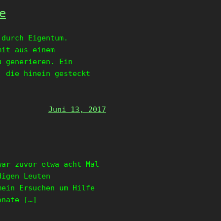
e
 durch Eigentum.
mit aus einem
u generieren. Ein
, die hinein gesteckt
Juni 13, 2017
war zuvor etwa acht Mal
digen Leuten
mein Ersuchen um Hilfe
onate […]