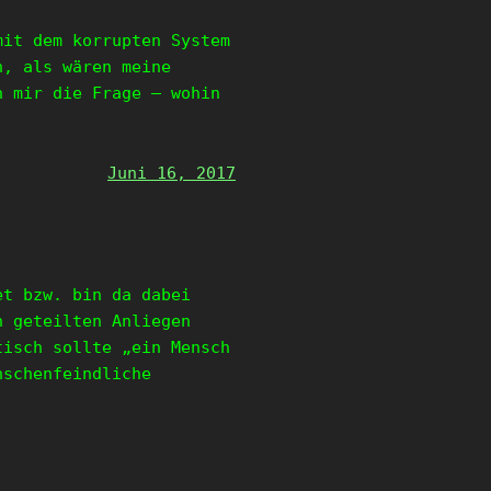
mit dem korrupten System
n, als wären meine
h mir die Frage – wohin
Juni 16, 2017
et bzw. bin da dabei
n geteilten Anliegen
tisch sollte „ein Mensch
nschenfeindliche