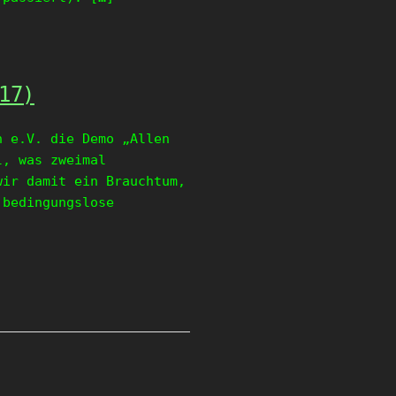
17)
n e.V. die Demo „Allen
l, was zweimal
wir damit ein Brauchtum,
 bedingungslose