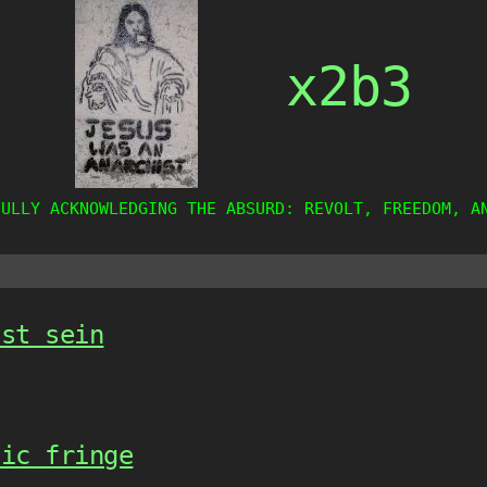
x2b3
FULLY ACKNOWLEDGING THE ABSURD: REVOLT, FREEDOM, A
nst sein
tic fringe