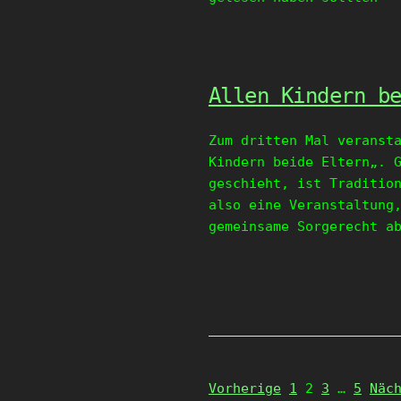
Allen Kindern b
Zum dritten Mal veranst
Kindern beide Eltern„. 
geschieht, ist Traditio
also eine Veranstaltung
gemeinsame Sorgerecht a
Page
Page
Page
Page
Vorherige
1
2
3
…
5
Näc