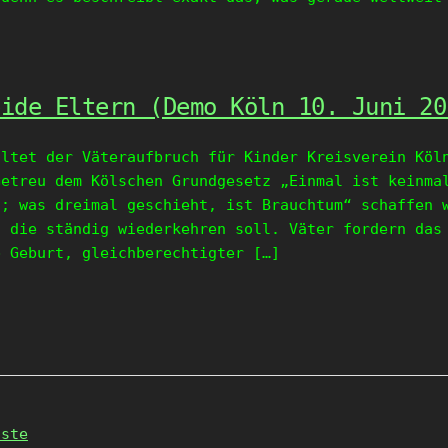
eide Eltern (Demo Köln 10. Juni 20
altet der Väteraufbruch für Kinder Kreisverein Köl
Getreu dem Kölschen Grundgesetz „Einmal ist keinma
n; was dreimal geschieht, ist Brauchtum“ schaffen 
, die ständig wiederkehren soll. Väter fordern das
b Geburt, gleichberechtigter […]
hste