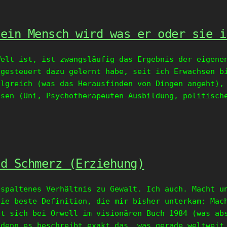
 ein Mensch wird was er oder sie i
Welt ist, ist zwangsläufig das Ergebnis der eigene
-gesteuert dazu gelernt habe, seit ich Erwachsen b
olgreich (was das Herausfinden von Dingen angeht),
ssen (Uni, Psychotherapeuten-Ausbildung, politisch
nd Schmerz (Erziehung)
espaltenes Verhältnis zu Gewalt. Ich auch. Macht u
Die beste Definition, die mir bisher unterkam: Mac
et sich bei Orwell im visionären Buch 1984 (was ab
 denn es beschreibt exakt das, was gerade weltweit