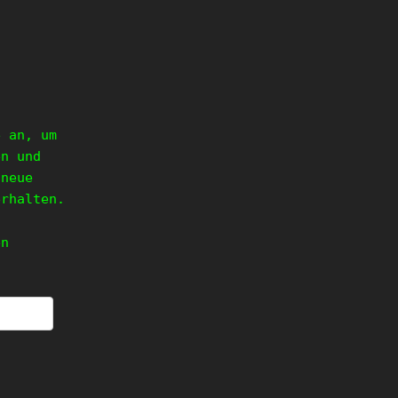
e an, um
en und
 neue
erhalten.
en