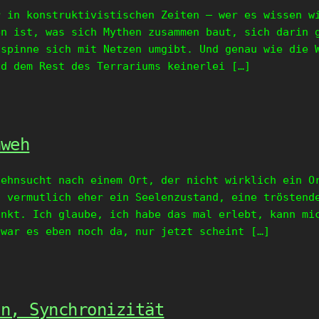
r in konstruktivistischen Zeiten – wer es wissen w
en ist, was sich Mythen zusammen baut, sich darin 
lspinne sich mit Netzen umgibt. Und genau wie die 
nd dem Rest des Terrariums keinerlei […]
mweh
Sehnsucht nach einem Ort, der nicht wirklich ein O
, vermutlich eher ein Seelenzustand, eine tröstend
unkt. Ich glaube, ich habe das mal erlebt, kann mi
 war es eben noch da, nur jetzt scheint […]
en, Synchronizität