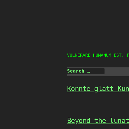
Skip
to
content
VULNERARE HUMANUM EST. 
Könnte glatt Ku
Beyond the luna