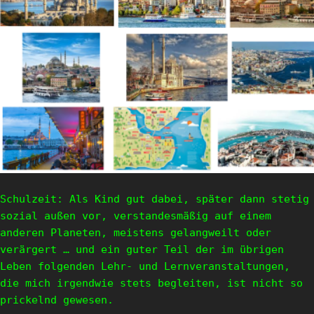
Schulzeit: Als Kind gut dabei, später dann stetig
sozial außen vor, verstandesmäßig auf einem
anderen Planeten, meistens gelangweilt oder
verärgert … und ein guter Teil der im übrigen
Leben folgenden Lehr- und Lernveranstaltungen,
die mich irgendwie stets begleiten, ist nicht so
prickelnd gewesen.