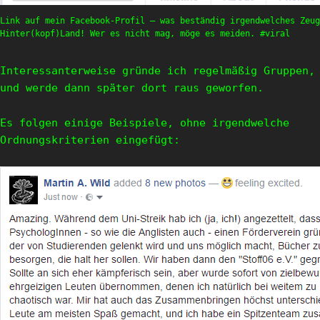
Link auf mein Facebook-Profil – was beständig irgendwelches Zeu
Hinter(kopf)Land! Wer es nicht mag, möge es meiden. #viral
Interessanterweise gründe ich regelmäßig Gruppen,
und werde dann später dort raus geworfen.
Es folgen einige Beispiele, ohne irgendwelche
Ordnungskriterien eingefügt: