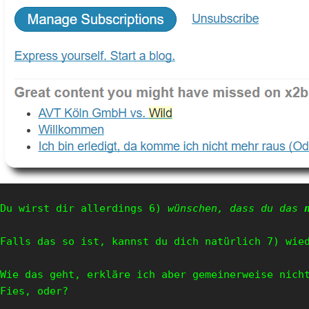
Du wirst dir allerdings 6) 
wünschen, dass du das 
Falls das so ist, kannst du dich natürlich 7) wied
Wie das geht, erkläre ich aber gemeinerweise nicht