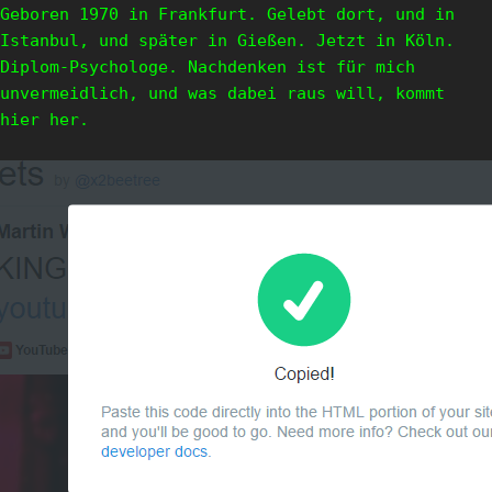
Geboren 1970 in Frankfurt. Gelebt dort, und in
Istanbul, und später in Gießen. Jetzt in Köln.
Diplom-Psychologe. Nachdenken ist für mich
unvermeidlich, und was dabei raus will, kommt
hier her.