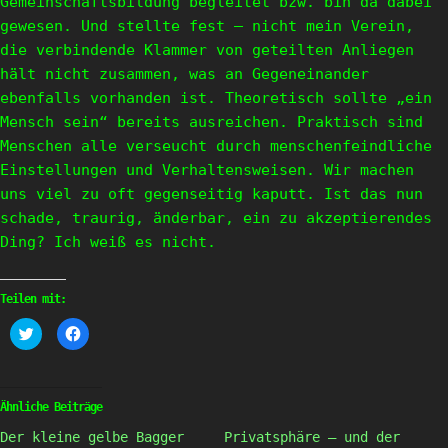
Gemeinschaftsbildung begleitet bzw. bin da dabei
gewesen. Und stellte fest – nicht mein Verein,
die verbindende Klammer von geteilten Anliegen
hält nicht zusammen, was an Gegeneinander
ebenfalls vorhanden ist. Theoretisch sollte „ein
Mensch sein“ bereits ausreichen. Praktisch sind
Menschen alle verseucht durch menschenfeindliche
Einstellungen und Verhaltensweisen. Wir machen
uns viel zu oft gegenseitig kaputt. Ist das nun
schade, traurig, änderbar, ein zu akzeptierendes
Ding? Ich weiß es nicht.
Teilen mit:
Klick,
Klick,
um
um
über
auf
Twitter
Facebook
zu
zu
teilen
teilen
(Wird
(Wird
Ähnliche Beiträge
in
in
neuem
neuem
Der kleine gelbe Bagger
Privatsphäre – und der
Fenster
Fenster