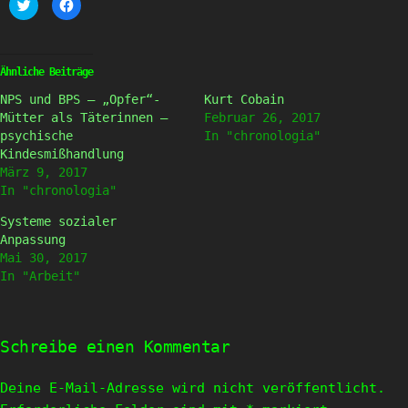
Klick,
Klick,
um
um
über
auf
Twitter
Facebook
zu
zu
teilen
teilen
(Wird
(Wird
Ähnliche Beiträge
in
in
neuem
neuem
NPS und BPS – „Opfer“-
Kurt Cobain
Fenster
Fenster
geöffnet)
geöffnet)
Mütter als Täterinnen –
Februar 26, 2017
psychische
In "chronologia"
Kindesmißhandlung
März 9, 2017
In "chronologia"
Systeme sozialer
Anpassung
Mai 30, 2017
In "Arbeit"
Schreibe einen Kommentar
Deine E-Mail-Adresse wird nicht veröffentlicht.