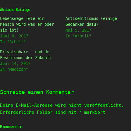
zu
zu
teilen
teilen
(Wird
(Wird
Ähnliche Beiträge
in
in
neuem
neuem
Lebenswege (wie ein
Antisemitismus (einige
Fenster
Fenster
geöffnet)
geöffnet)
Mensch wird was er oder
Gedanken dazu)
sie ist)
Mai 5, 2017
Juni 8, 2017
In "Arbeit"
In "Arbeit"
Privatsphäre – und der
Faschismus der Zukunft
Juni 14, 2017
In "Medizin"
Schreibe einen Kommentar
Deine E-Mail-Adresse wird nicht veröffentlicht.
Erforderliche Felder sind mit
*
markiert
Kommentar