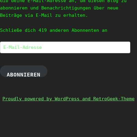
Gib deine E-Mail-Adresse an, um diesen Blog zu
abonnieren und Benachrichtigungen über neue
Beiträge via E-Mail zu erhalten.
Schließe dich 419 anderen Abonnenten an
E-
Mail-
Adresse
ABONNIEREN
Proudly powered by WordPress and RetroGeek-Theme