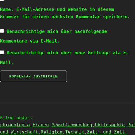
Name, E-Mail-Adresse und Website in diesem
Browser für meinen nächsten Kommentar speichern.
Benachrichtige mich über nachfolgende
Kommentare via E-Mail.
Benachrichtige mich über neue Beiträge via E-
Mail.
Filed under:
chronologia
,
Frauen
,
Gewaltanwendung
,
Philosophie
,
Po
und Wirtschaft
,
Religion
,
Technik
,
Zeit- und Zeit-