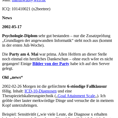
ICQ: 101410021 (x2beetree)
N
ews
2002-05-17
Psychologie-Diplom
sehr gut bestanden – nur die Zusatzprόfung
„Grundlagen der angewandten Informatik“ steht noch aus (kommt
in der ersten Juli-Woche).
Die
Party am 4. Mai
war prima. Allen Helfern an dieser Stelle
noch einmal ein herzliches Dankeschφn – ohne euch wδre es nicht
gegangen! Einige
Bilder von der Party
habe ich auf den Server
gelegt.
Old „news“
2002-02-26 Morgen ist die gefόrchtete
6-stόndige Fallklausur
fδllig. Inhalt:
ICD-10-Diagnosen
und eine
Therapiezielskalierungstechnik („
Goal Attainment Scale
„). Ich
grόble όber lauter merkwόrdige Dinge und versuche die in meinem
Kopf unterzubringen.
Beispiel: Sensitivitδt („wie viele Leute, die Diagnose x erhalten