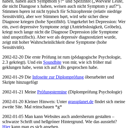
haben, haben auch Sympthom y?“ und Spezifitδt („Wieviele Leute,
die nicht Diangose x haben, weisen auch nicht Symptom y auf?“).
Stimmen hφren ist nicht typisch fόr Schizophrenie (relativ niedrige
Sensitivitδt), aber wer Stimmen hφrt, wird sehr sicher diese
Diagnose kriegen (hohe Spezifitδt). Umgekehrt bei Depression: Wer
ein, zwei depressive Symptome zeigt (Antriebslosigkeit, Grόbeln),
kriegt noch lange nicht die Diagnose Depression (die Symptome
sind unspezifisch). Aber wer als depressiv diagnostiziert wurde,
zeigt mit hoher Wahrscheinlichkeit diese Symptome (hohe
Sensitivitδt).
2002-02-20 Die erste Prόfung ist rum (pδdagogische Psychologie,
2.3 gekriegt). Und ein
Soundbite
von mir, wie ich frόher mal
geklungen habe, wenn ich auf ABs gesprochen habe.
2002-01-29 Die
Infoseite zur Diplomprόfung
όberarbeitet und
Skripte hinzugefόgt
2002-01-21 Meine
Prόfungstermine
(Diplomprόfung Psychologie)
2002-01-20 Kleiner Hinweis: Unter
grassplanet.de
findet sich meine
zweite Site. Mal reinschauen *g*
2002-01-05 Man kann Websites auch andersherum gestalten –
schwarze Schrift und hellgrόner Hintergrund. Wie das aussieht?
Hier
kann man es sich ansehen.