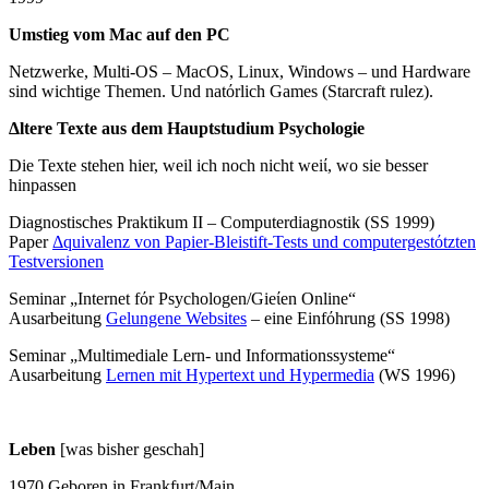
Umstieg vom Mac auf den PC
Netzwerke, Multi-OS – MacOS, Linux, Windows – und Hardware
sind wichtige Themen. Und natόrlich Games (Starcraft rulez).
Δltere Texte aus dem Hauptstudium Psychologie
Die Texte stehen hier, weil ich noch nicht weiί, wo sie besser
hinpassen
Diagnostisches Praktikum II – Computerdiagnostik (SS 1999)
Paper
Δquivalenz von Papier-Bleistift-Tests und computergestόtzten
Testversionen
Seminar „Internet fόr Psychologen/Gieίen Online“
Ausarbeitung
Gelungene Websites
– eine Einfόhrung (SS 1998)
Seminar „Multimediale Lern- und Informationssysteme“
Ausarbeitung
Lernen mit Hypertext und Hypermedia
(WS 1996)
L
eben
[was bisher geschah]
1970 Geboren in Frankfurt/Main