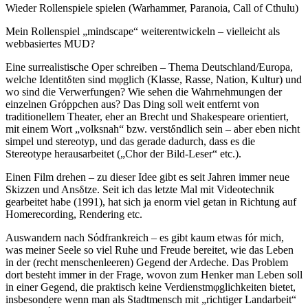
Wieder Rollenspiele spielen (Warhammer, Paranoia, Call of Cthulu)
Mein Rollenspiel „mindscape“ weiterentwickeln – vielleicht als
webbasiertes MUD?
Eine surrealistische Oper schreiben – Thema Deutschland/Europa,
welche Identitδten sind mφglich (Klasse, Rasse, Nation, Kultur) und
wo sind die Verwerfungen? Wie sehen die Wahrnehmungen der
einzelnen Grόppchen aus? Das Ding soll weit entfernt von
traditionellem Theater, eher an Brecht und Shakespeare orientiert,
mit einem Wort „volksnah“ bzw. verstδndlich sein – aber eben nicht
simpel und stereotyp, und das gerade dadurch, dass es die
Stereotype herausarbeitet („Chor der Bild-Leser“ etc.).
Einen Film drehen – zu dieser Idee gibt es seit Jahren immer neue
Skizzen und Ansδtze. Seit ich das letzte Mal mit Videotechnik
gearbeitet habe (1991), hat sich ja enorm viel getan in Richtung auf
Homerecording, Rendering etc.
Auswandern nach Sόdfrankreich – es gibt kaum etwas fόr mich,
was meiner Seele so viel Ruhe und Freude bereitet, wie das Leben
in der (recht menschenleeren) Gegend der Ardeche. Das Problem
dort besteht immer in der Frage, wovon zum Henker man Leben soll
in einer Gegend, die praktisch keine Verdienstmφglichkeiten bietet,
insbesondere wenn man als Stadtmensch mit „richtiger Landarbeit“