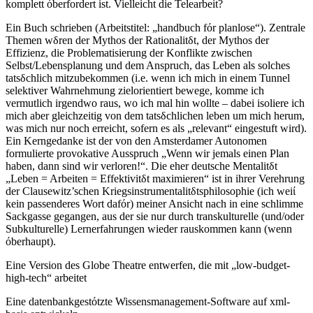
komplett όberfordert ist. Vielleicht die Telearbeit?
Ein Buch schrieben (Arbeitstitel: „handbuch fόr planlose“). Zentrale
Themen wδren der Mythos der Rationalitδt, der Mythos der
Effizienz, die Problematisierung der Konflikte zwischen
Selbst/Lebensplanung und dem Anspruch, das Leben als solches
tatsδchlich mitzubekommen (i.e. wenn ich mich in einem Tunnel
selektiver Wahrnehmung zielorientiert bewege, komme ich
vermutlich irgendwo raus, wo ich mal hin wollte – dabei isoliere ich
mich aber gleichzeitig von dem tatsδchlichen leben um mich herum,
was mich nur noch erreicht, sofern es als „relevant“ eingestuft wird).
Ein Kerngedanke ist der von den Amsterdamer Autonomen
formulierte provokative Ausspruch „Wenn wir jemals einen Plan
haben, dann sind wir verloren!“. Die eher deutsche Mentalitδt
„Leben = Arbeiten = Effektivitδt maximieren“ ist in ihrer Verehrung
der Clausewitz’schen Kriegsinstrumentalitδtsphilosophie (ich weiί
kein passenderes Wort dafόr) meiner Ansicht nach in eine schlimme
Sackgasse gegangen, aus der sie nur durch transkulturelle (und/oder
Subkulturelle) Lernerfahrungen wieder rauskommen kann (wenn
όberhaupt).
Eine Version des Globe Theatre entwerfen, die mit „low-budget-
high-tech“ arbeitet
Eine datenbankgestόtzte Wissensmanagement-Software auf xml-