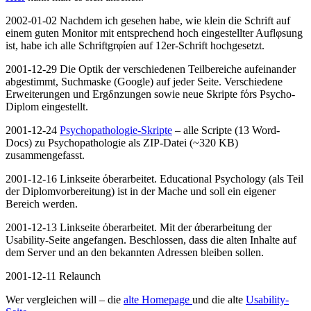
2002-01-02 Nachdem ich gesehen habe, wie klein die Schrift auf
einem guten Monitor mit entsprechend hoch eingestellter Auflφsung
ist, habe ich alle Schriftgrφίen auf 12er-Schrift hochgesetzt.
2001-12-29 Die Optik der verschiedenen Teilbereiche aufeinander
abgestimmt, Suchmaske (Google) auf jeder Seite. Verschiedene
Erweiterungen und Ergδnzungen sowie neue Skripte fόrs Psycho-
Diplom eingestellt.
2001-12-24
Psychopathologie-Skripte
– alle Scripte (13 Word-
Docs) zu Psychopathologie als ZIP-Datei (~320 KB)
zusammengefasst.
2001-12-16 Linkseite όberarbeitet. Educational Psychology (als Teil
der Diplomvorbereitung) ist in der Mache und soll ein eigener
Bereich werden.
2001-12-13 Linkseite όberarbeitet. Mit der άberarbeitung der
Usability-Seite angefangen. Beschlossen, dass die alten Inhalte auf
dem Server und an den bekannten Adressen bleiben sollen.
2001-12-11 Relaunch
Wer vergleichen will – die
alte Homepage
und die alte
Usability-