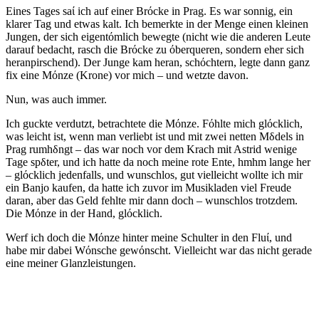
Eines Tages saί ich auf einer Brόcke in Prag. Es war sonnig, ein
klarer Tag und etwas kalt. Ich bemerkte in der Menge einen kleinen
Jungen, der sich eigentόmlich bewegte (nicht wie die anderen Leute
darauf bedacht, rasch die Brόcke zu όberqueren, sondern eher sich
heranpirschend). Der Junge kam heran, schόchtern, legte dann ganz
fix eine Mόnze (Krone) vor mich – und wetzte davon.
Nun, was auch immer.
Ich guckte verdutzt, betrachtete die Mόnze. Fόhlte mich glόcklich,
was leicht ist, wenn man verliebt ist und mit zwei netten Mδdels in
Prag rumhδngt – das war noch vor dem Krach mit Astrid wenige
Tage spδter, und ich hatte da noch meine rote Ente, hmhm lange her
– glόcklich jedenfalls, und wunschlos, gut vielleicht wollte ich mir
ein Banjo kaufen, da hatte ich zuvor im Musikladen viel Freude
daran, aber das Geld fehlte mir dann doch – wunschlos trotzdem.
Die Mόnze in der Hand, glόcklich.
Werf ich doch die Mόnze hinter meine Schulter in den Fluί, und
habe mir dabei Wόnsche gewόnscht. Vielleicht war das nicht gerade
eine meiner Glanzleistungen.