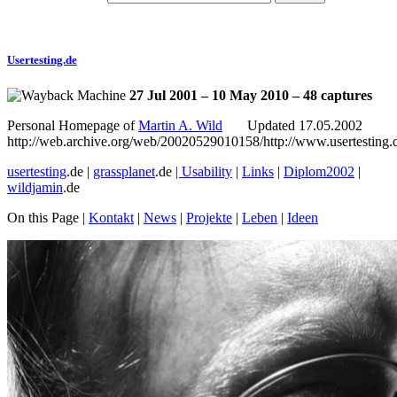
Usertesting.de
27 Jul 2001 – 10 May 2010 – 48 captures
Personal Homepage of
Martin A. Wild
Updated 17.05.2002
http://web.archive.org/web/20020529010158/http://www.usertesting.
usertesting
.de |
grassplanet
.de
|
Usability
|
Links
|
Diplom2002
|
wildjamin
.de
On this Page |
Kontakt
|
News
|
Projekte
|
Leben
|
Ideen