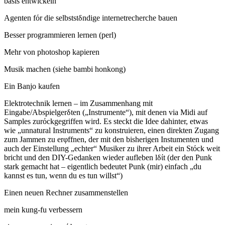
basis entwickeln
Agenten fόr die selbststδndige internetrecherche bauen
Besser programmieren lernen (perl)
Mehr von photoshop kapieren
Musik machen (siehe bambi honkong)
Ein Banjo kaufen
Elektrotechnik lernen – im Zusammenhang mit
Eingabe/Abspielgerδten („Instrumente“), mit denen via Midi auf
Samples zurόckgegriffen wird. Es steckt die Idee dahinter, etwas
wie „unnatural Instruments“ zu konstruieren, einen direkten Zugang
zum Jammen zu erφffnen, der mit den bisherigen Instumenten und
auch der Einstellung „echter“ Musiker zu ihrer Arbeit ein Stόck weit
bricht und den DIY-Gedanken wieder aufleben lδίt (der den Punk
stark gemacht hat – eigentlich bedeutet Punk (mir) einfach „du
kannst es tun, wenn du es tun willst“)
Einen neuen Rechner zusammenstellen
mein kung-fu verbessern