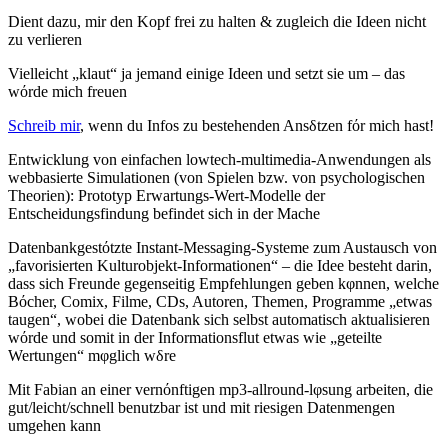
Dient dazu, mir den Kopf frei zu halten & zugleich die Ideen nicht
zu verlieren
Vielleicht „klaut“ ja jemand einige Ideen und setzt sie um – das
wόrde mich freuen
Schreib mir
, wenn du Infos zu bestehenden Ansδtzen fόr mich hast!
Entwicklung von einfachen lowtech-multimedia-Anwendungen als
webbasierte Simulationen (von Spielen bzw. von psychologischen
Theorien): Prototyp Erwartungs-Wert-Modelle der
Entscheidungsfindung befindet sich in der Mache
Datenbankgestόtzte Instant-Messaging-Systeme zum Austausch von
„favorisierten Kulturobjekt-Informationen“ – die Idee besteht darin,
dass sich Freunde gegenseitig Empfehlungen geben kφnnen, welche
Bόcher, Comix, Filme, CDs, Autoren, Themen, Programme „etwas
taugen“, wobei die Datenbank sich selbst automatisch aktualisieren
wόrde und somit in der Informationsflut etwas wie „geteilte
Wertungen“ mφglich wδre
Mit Fabian an einer vernόnftigen mp3-allround-lφsung arbeiten, die
gut/leicht/schnell benutzbar ist und mit riesigen Datenmengen
umgehen kann