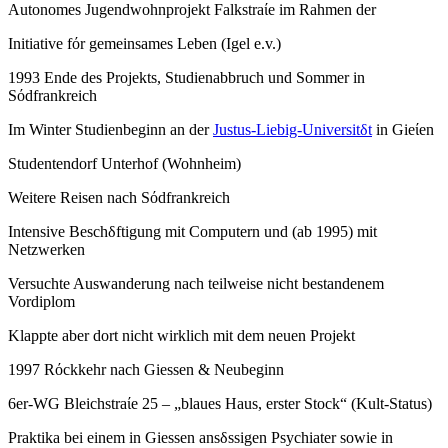
Autonomes Jugendwohnprojekt Falkstraίe im Rahmen der
Initiative fόr gemeinsames Leben (Igel e.v.)
1993 Ende des Projekts, Studienabbruch und Sommer in
Sόdfrankreich
Im Winter Studienbeginn an der
Justus-Liebig-Universitδt
in Gieίen
Studentendorf Unterhof (Wohnheim)
Weitere Reisen nach Sόdfrankreich
Intensive Beschδftigung mit Computern und (ab 1995) mit
Netzwerken
Versuchte Auswanderung nach teilweise nicht bestandenem
Vordiplom
Klappte aber dort nicht wirklich mit dem neuen Projekt
1997 Rόckkehr nach Giessen & Neubeginn
6er-WG Bleichstraίe 25 – „blaues Haus, erster Stock“ (Kult-Status)
Praktika bei einem in Giessen ansδssigen Psychiater sowie in