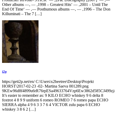
Other albums —‚ — ‚1998 – Greatest Hits‘ — ‚2001 – Until The
End Of Time‘ — ‚— Posthumous albums —‚ — ‚1996 – The Don
Killuminati – The 7 […]
i2p
https://geti2p.net/en/ C:\Users\x2beetree\Desktop\Projekt
HORST\2017-02-23 -02- Martina Saeva 001289.png
9KEw96d8f4899u6rR76rpESa49633764Vzp6Ew3862d585CJ499
It’s easier to remember as: 9 KILO ECHO whiskey 9 6 delta 8
foxtrot 4 8 9 9 uniform 6 romeo ROMEO 7 6 romeo papa ECHO
SIERRA alpha 4 9 6 3 3 7 6 4 VICTOR zulu papa 6 ECHO
whiskey 3 8 6 2 […]