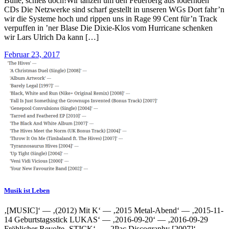
Bulle, schieß doch!Wir tanzen um den Feuerberg aus lodernden
CDs Die Netzwerke sind scharf gestellt in unseren WGs Dort fahr’n
wir die Systeme hoch und rippen uns in Rage 99 Cent für’n Track
verpuffen in ’ner Blase Die Dixie-Klos vom Hurricane schenken
wir Lars Ulrich Da kann […]
Februar 23, 2017
Musik ist Leben
‚[MUSIC]‘ — ‚(2012) Mit K‘ — ‚2015 Metal-Abend‘ — ‚2015-11-
14 Geburtstagsstick LUKAS‘ — ‚2016-09-20‘ — ‚2016-09-29
Fröhlicher Revolte- STICK‘ — ‚2Pac Discography [2007]‘ — ‚—