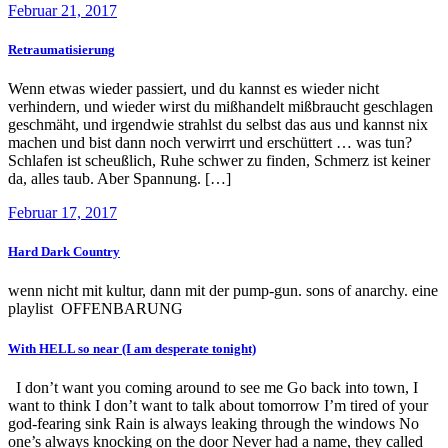
Februar 21, 2017
Retraumatisierung
Wenn etwas wieder passiert, und du kannst es wieder nicht
verhindern, und wieder wirst du mißhandelt mißbraucht geschlagen
geschmäht, und irgendwie strahlst du selbst das aus und kannst nix
machen und bist dann noch verwirrt und erschüttert … was tun?
Schlafen ist scheußlich, Ruhe schwer zu finden, Schmerz ist keiner
da, alles taub. Aber Spannung. […]
Februar 17, 2017
Hard Dark Country
wenn nicht mit kultur, dann mit der pump-gun. sons of anarchy. eine
playlist OFFENBARUNG
With HELL so near (I am desperate tonight)
I don’t want you coming around to see me Go back into town, I
want to think I don’t want to talk about tomorrow I’m tired of your
god-fearing sink Rain is always leaking through the windows No
one’s always knocking on the door Never had a name, they called