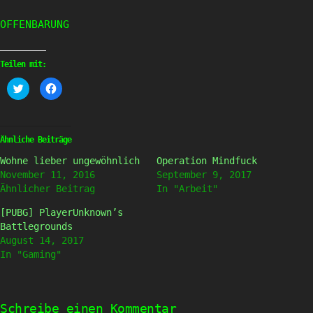
OFFENBARUNG
Teilen mit:
Klick,
Klick,
um
um
über
auf
Twitter
Facebook
zu
zu
teilen
teilen
(Wird
(Wird
Ähnliche Beiträge
in
in
neuem
neuem
Wohne lieber ungewöhnlich
Operation Mindfuck
Fenster
Fenster
geöffnet)
geöffnet)
November 11, 2016
September 9, 2017
Ähnlicher Beitrag
In "Arbeit"
[PUBG] PlayerUnknown’s
Battlegrounds
August 14, 2017
In "Gaming"
Schreibe einen Kommentar