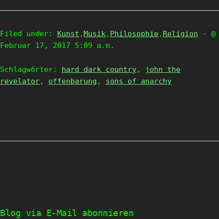
Filed under:
Kunst
,
Musik
,
Philosophie
,
Religion
- @
Februar 17, 2017 5:09 a.m.
Schlagwörter:
hard dark country
,
john the
revelator
,
offenbarung
,
sons of anarchy
Blog via E-Mail abonnieren