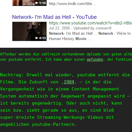
Offenbar werden die zahlreich vorhandenen Uploads von guten alte
von youtube entfernt. Ich habe aber einen
gefunden
, der funktion
Nachtrag: Orwell mal wieder, youtube entfernt die
Filme. Die Zukunft von ‚
1984
‚ – in der die
Vergangenheit wie in einem Content Management
System automatisch der Gegenwart angepasst wird –
ist bereits gegenwärtig. Oder auch nicht, kann
sein bzw. sieht gerade so aus, es sind bloß
super-dreiste Streaming-Werbungs-Videos mit
angeblichen youtube-Partnern.