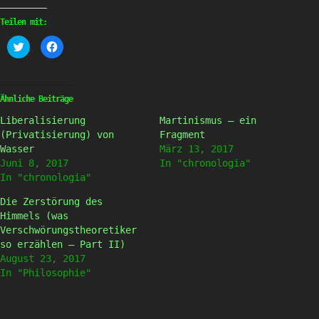
Teilen mit:
Klick,
Klick,
um
um
über
auf
Twitter
Facebook
zu
zu
teilen
teilen
(Wird
(Wird
Ähnliche Beiträge
in
in
neuem
neuem
Liberalisierung
Martinismus – ein
Fenster
Fenster
geöffnet)
geöffnet)
(Privatisierung) von
Fragment
Wasser
März 13, 2017
Juni 8, 2017
In "chronologia"
In "chronologia"
Die Zerstörung des
Himmels (was
Verschwörungstheoretiker
so erzählen – Part II)
August 23, 2017
In "Philosophie"