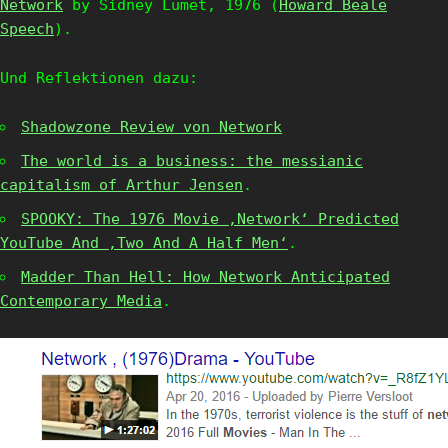
Network
by Sidney Lumet, 1976 (
Howard Beale
Speech
).
Und Reflektionen dazu:
Shadowzone Review von Network
The world is a business: the messianic
capitalism of Arthur Jensen
.
SPOOKY: The 1976 Movie ‚Network‘ Predicted
YouTube And ‚Two And A Half Men‘
.
Madder Than Hell: How Network Anticipated
Contemporary Media
.