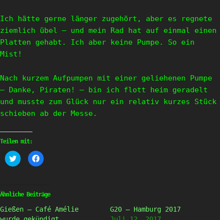
Ich hätte gerne länger zugehört, aber es regnete
ziemlich übel – und mein Rad hat auf einmal einen
Platten gehabt. Ich aber keine Pumpe. So ein
Mist!
Nach kurzem Aufpumpen mit einer geliehenen Pumpe
– Danke, Piraten! – bin ich flott heim geradelt
und musste zum Glück nur ein relativ kurzes Stück
schieben ab der Messe.
Teilen mit:
Klick,
Klick,
um
um
über
auf
Twitter
Facebook
zu
zu
teilen
teilen
(Wird
(Wird
Ähnliche Beiträge
in
in
neuem
neuem
Gießen – Café Amélie
G20 – Hamburg 2017
Fenster
Fenster
geöffnet)
geöffnet)
wurde gekündigt
Juli 12, 2017