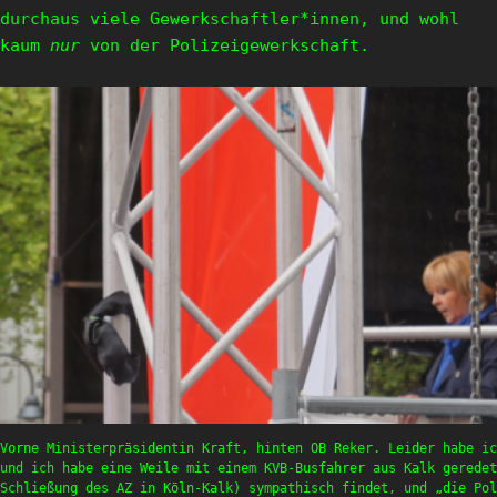
durchaus viele Gewerkschaftler*innen, und wohl
kaum
nur
von der Polizeigewerkschaft.
Vorne Ministerpräsidentin Kraft, hinten OB Reker. Leider habe ic
und ich habe eine Weile mit einem KVB-Busfahrer aus Kalk geredet
Schließung des AZ in Köln-Kalk) sympathisch findet, und „die Pol