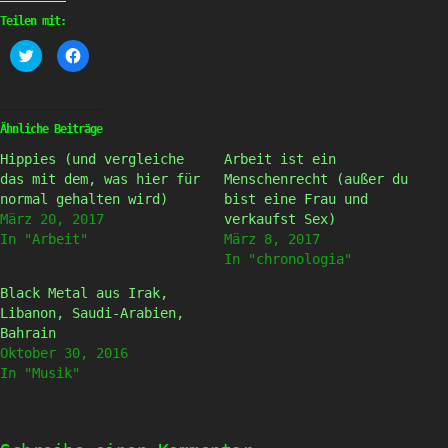
Teilen mit:
Klick,
Klick,
um
um
über
auf
Twitter
Facebook
zu
zu
teilen
teilen
(Wird
(Wird
Ähnliche Beiträge
in
in
neuem
neuem
Hippies (und vergleiche
Arbeit ist ein
Fenster
Fenster
geöffnet)
geöffnet)
das mit dem, was hier für
Menschenrecht (außer du
normal gehalten wird)
bist eine Frau und
März 20, 2017
verkaufst Sex)
In "Arbeit"
März 8, 2017
In "chronologia"
Black Metal aus Irak,
Libanon, Saudi-Arabien,
Bahrain
Oktober 30, 2016
In "Musik"