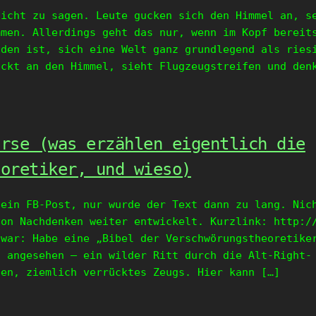
nicht zu sagen. Leute gucken sich den Himmel an, s
mmen. Allerdings geht das nur, wenn im Kopf bereit
nden ist, sich eine Welt ganz grundlegend als ries
uckt an den Himmel, sieht Flugzeugstreifen und den
orse (was erzählen eigentlich die
eoretiker, und wieso)
 ein FB-Post, nur wurde der Text dann zu lang. Nic
von Nachdenken weiter entwickelt. Kurzlink: http:/
 war: Habe eine „Bibel der Verschwörungstheoretike
l angesehen – ein wilder Ritt durch die Alt-Right-
nen, ziemlich verrücktes Zeugs. Hier kann […]