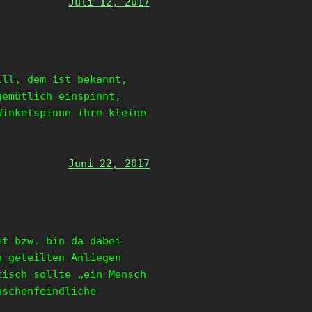
Juli 12, 2017
ill, dem ist bekannt,
gemütlich einspinnt,
Winkelspinne ihre kleine
Juni 22, 2017
et bzw. bin da dabei
n geteilten Anliegen
tisch sollte „ein Mensch
nschenfeindliche