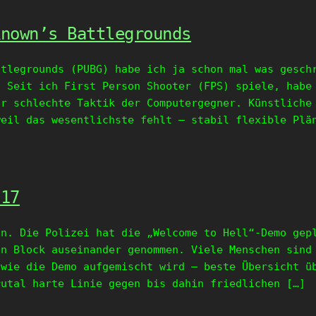
known’s Battlegrounds
ttlegrounds (PUBG) habe ich ja schon mal was gesch
. Seit ich First Person Shooter (FPS) spiele, habe
hr schlechte Taktik der Computergegner. Künstliche
weil das wesentlichste fehlt – stabil flexible Plä
017
in. Die Polizei hat die „Welcome to Hell“-Demo gep
en Block auseinander genommen. Viele Menschen sind
 wie die Demo aufgemischt wird – beste Übersicht ü
rutal harte Linie gegen bis dahin friedlichen […]