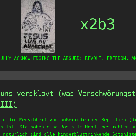
x2b3
FULLY ACKNOWLEDGING THE ABSURD: REVOLT, FREEDOM, A
 uns versklavt (was Verschwörungst
 III)
wie die Menschheit von außerirdischen Reptilien (d
en ist. Sie haben eine Basis im Mond, bestrahlen u
d natürlich sind alle kinderbluttrinkende Satanist