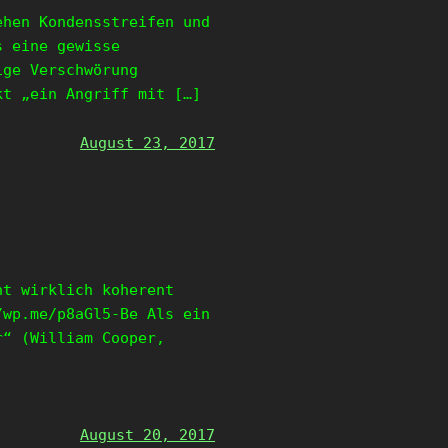
ehen Kondensstreifen und
s eine gewisse
ige Verschwörung
kt „ein Angriff mit […]
August 23, 2017
ht wirklich koherent
/wp.me/p8aGl5-Be Als ein
r“ (William Cooper,
August 20, 2017