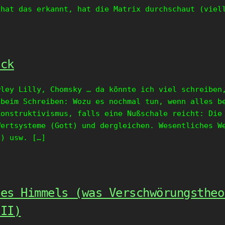
 hat das erkannt, hat die Matrix durchschaut (viel
uck
wley Lilly, Chomsky … da könnte ich viel schreiben
 beim Schreiben: Wozu es nochmal tun, wenn alles b
Konstruktivismus, falls eine Nußschale reicht: Die
Wertsysteme (Gott) und dergleichen. Wesentliches W
e) usw. […]
des Himmels (was Verschwörungstheo
 II)