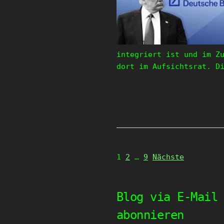
integriert ist und im Z
dort im Aufsichtsrat. D
Page
Page
Page
1
2
…
9
Nächste
Blog via E-Mail
abonnieren