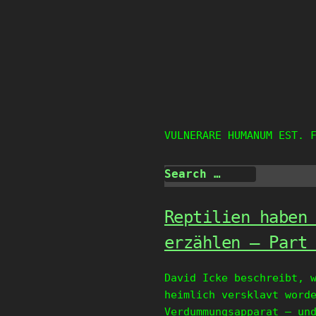
Skip
to
content
VULNERARE HUMANUM EST. 
Reptilien haben
erzählen – Part
David Icke beschreibt, 
heimlich versklavt word
Verdummungsapparat – un