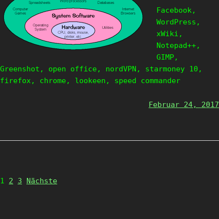
Facebook,
WordPress,
xWiki,
Notepad++,
GIMP,
Greenshot, open office, nordVPN, starmoney 10,
firefox, chrome, lookeen, speed commander
Februar 24, 2017
Page
Page
Page
1
2
3
Nächste