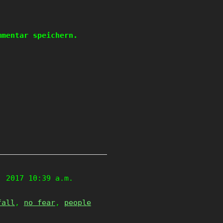
mmentar speichern.
, 2017 10:39 a.m.
fall
,
no fear
,
people