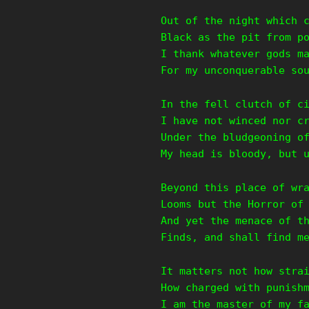
Out of the night which 
Black as the pit from p
I thank whatever gods m
For my unconquerable so
In the fell clutch of c
I have not winced nor c
Under the bludgeoning o
My head is bloody, but 
Beyond this place of wr
Looms but the Horror of
And yet the menace of t
Finds, and shall find m
It matters not how stra
How charged with punish
I am the master of my f