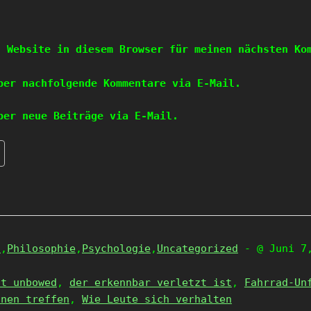
d Website in diesem Browser für meinen nächsten Ko
ber nachfolgende Kommentare via E-Mail.
ber neue Beiträge via E-Mail.
a
,
Philosophie
,
Psychologie
,
Uncategorized
- @ Juni 7
ut unbowed
,
der erkennbar verletzt ist
,
Fahrrad-Un
inen treffen
,
Wie Leute sich verhalten