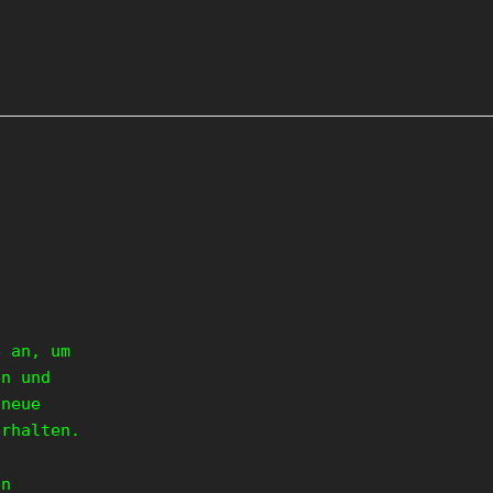
e an, um
en und
 neue
erhalten.
en