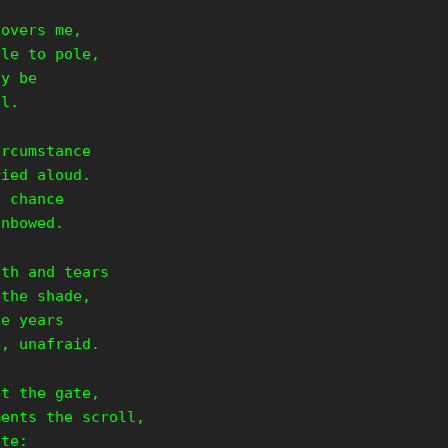
covers me,
ole to pole,
ay be
ul.
ircumstance
ried aloud.
f chance
unbowed.
ath and tears
 the shade,
he years
e, unafraid.
it the gate,
ments the scroll,
ate: