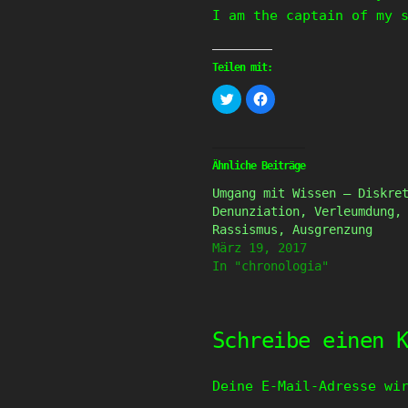
I am the captain of my 
Teilen mit:
Klick,
Klick,
um
um
über
auf
Twitter
Facebook
zu
zu
teilen
teilen
(Wird
(Wird
Ähnliche Beiträge
in
in
neuem
neuem
Umgang mit Wissen – Diskre
Fenster
Fenster
geöffnet)
geöffnet)
Denunziation, Verleumdung,
Rassismus, Ausgrenzung
März 19, 2017
In "chronologia"
Schreibe einen 
Deine E-Mail-Adresse wi