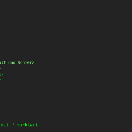
alt und Schmerz
)
17
"
d mit
*
markiert