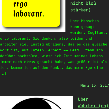
nicht bloß
stärker)
Über Menschen
kann gesagt
werden: Cogitant,
ergo laborant. Sie denken, also leiden und
arbeiten sie. Lustig übrigens, das es das gleiche
Wort ist, auf Latein. Arbeit == Leid. Wenn ich
darüber nachspüre, wieso ich Zeit meines Lebens
immer nach etwas gesucht habe, was größer ist als
ich, komme ich auf den Punkt, das mein Ego eine
[…]
März 15, 2017
Über
Wahrheit(en)