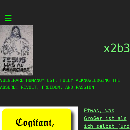
Skip
☰
to
content
x2b3
VULNERARE HUMANUM EST. FULLY ACKNOWLEDGING THE
ABSURD: REVOLT, FREEDOM, AND PASSION
Etwas, was
Größer ist als
ich selbst (und