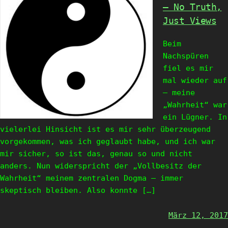
– No Truth,
Just Views
Beim
Nachspüren
fiel es mir
mal wieder auf
– meine
„Wahrheit“ war
ein Lügner. In
vielerlei Hinsicht ist es mir sehr überzeugend
vorgekommen, was ich geglaubt habe, und ich war
mir sicher, so ist das, genau so und nicht
anders. Nun widerspricht der „Vollbesitz der
Wahrheit“ meinem zentralen Dogma – immer
skeptisch bleiben. Also konnte […]
März 12, 2017