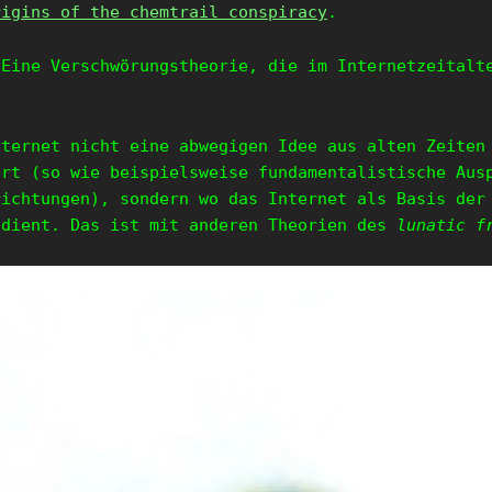
rigins of the chemtrail conspiracy
.
 Eine Verschwörungstheorie, die im Internetzeitalt
nternet nicht eine abwegigen Idee aus alten Zeiten
ert (so wie beispielsweise fundamentalistische Aus
richtungen), sondern wo das Internet als Basis der
 dient. Das ist mit anderen Theorien des
lunatic f