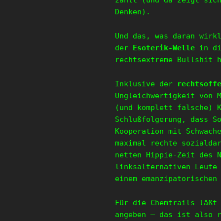
zählt (und da zeigt sic
Denken).
Und das, was daran wirk
der
Esoterik-Welle
in di
rechtsextreme Bullshit 
Inklusive der
rechtsoff
Ungleichwertigkeit von 
(und komplett falsche) 
Schlußfolgerung, dass S
Kooperation mit Schwach
maximal rechte sozialda
netten Hippie-Zeit des 
linksalternativen Leute
einem emanzipatorischen
Für die Chemtrails läßt
angeben – das ist also 