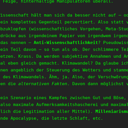
. Feige, hinterhältige Manipulatoren überall.
Wissenschaft hält man sich da besser nicht auf – o
sein komplettes Gegenteil pervertiert. Also statt 
abzuklopfen (wissenschaftliches Vorgehen, Meta-Stu
sdrücke aus irgendeinem Papier von irgendwem irgen
 das nennen –
Anti-Wissenschaftlichkeit
? Pseudowis
 ein Teil davon – so tun als ob. Der schlimmere Te
setzen. Krass. Da werden subjektive Annahmen und A
mal eben gleich gemacht. Klimawandel? Da glaube ic
enen angeblich der Steuerung des Wetters und stamm
g des Klimawandels. Ähm, ja. Also, der Verschwörun
ben die
alternativen Fakten
. Davon dann möglichst 
dein Szenario eines Kampfes zwischen Gut und Böse,
(also maximale Aufmerksamkeitshascherei und maxima
rlich die Legitimation aller Mittel).
Milleniarism
ende Apocalypse, die letzte Schlaft, etc.