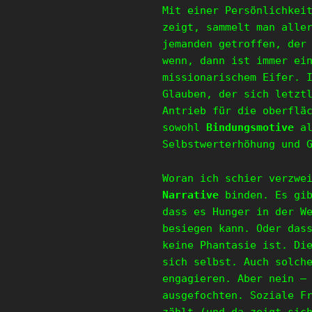
Mit einer Persönlichkei
zeigt, sammelt man alle
jemanden getroffen, der
wenn, dann ist immer ei
missionarischem Eifer. 
Glauben, der sich letzt
Antrieb für die oberflä
sowohl
Bindungsmotive
al
Selbstwerterhöhung und 
Woran ich schier verzwe
Narrative
binden. Es gib
dass es Hunger in der W
besiegen kann. Oder das
keine Phantasie ist. Di
sich selbst. Auch solch
engagieren. Aber nein –
ausgefochten. Soziale F