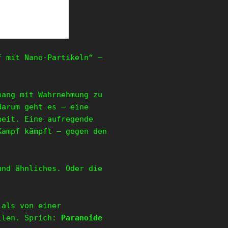
f mit Nano-Partikeln“ –
hang mit Wahrnehmung zu
darum geht es – eine
heit. Eine aufregende
Kampf kämpft – gegen den
nd ähnliches. Oder die
 als von einer
ellen. Sprich:
Paranoide