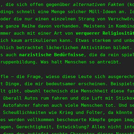
t, die sich offen gegenüber
alternativen Fakten
(ko
rdings schnell eine Menge solcher Müll-Ideen an. I
 oder die nur einen einzelnen Strang von Verschwör
ne ganze Reihe davon vorhanden. Meistens in Kombin
Immer auch mit einer Art von
verquerer Religiositä
lich kaum artikulieren kann. Etwas starkem und unb
chlich betrachtet lächerlichen Aktivitäten bildet.
s auch
narzistische Bedürfnisse
, die da rein spie
Gruppenbildung. Was halt Menschen so antreibt.
ifle – die Frage, wieso diese Leute sich ausgerec
t Dinge, die mir bedeutsamer erscheinen. Beispiel
elt gibt, obwohl technisch die Menschheit diese fu
s überall Autos rum fahren und die Luft mit Sticko
e Autofahrer fahren auch viele Menschen tot. Und s
e Scheußlichkeiten wie Krieg und Folter, da könnte
 es werden vollkommen bescheuerte Kämpfe gegen ima
ragen, Gerechtigkeit, Entwicklung? Alles nicht int