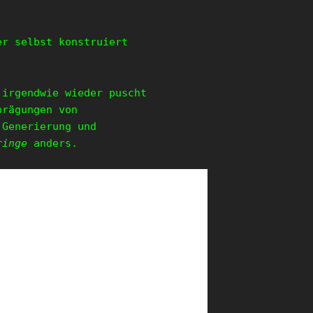
er selbst konstruiert
 irgendwie wieder puscht
prägungen von
 Generierung und
ringe
anders.