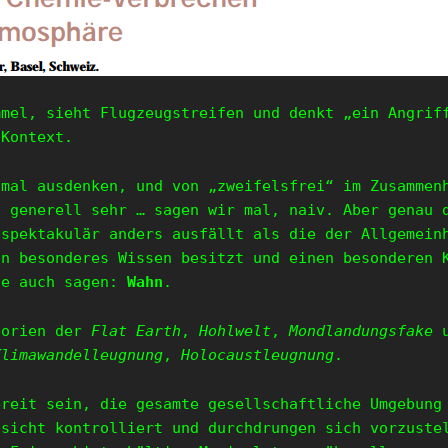
mmel, sieht Flugzeugstreifen und denkt „ein Angrif
 Kontext.
 mal ausdenken, und von „zweifelsfrei“ im Zusammen
h generell sehr … sagen wir mal, naiv. Aber genau 
 spektakulär anders ausfällt als die der Allgemein
in besonderes Wissen besitzt und einen besonderen 
te auch sagen:
Wahn
.
eorien der
Flat Earth
,
Hohlwelt
,
Mondlandungsfake
u
Klimawandelleugnung
,
Holocaustleugnung
.
ereit sein, die gesamte gesellschaftliche Umgebung
bsicht kontrolliert und durchdrungen sich vorzust