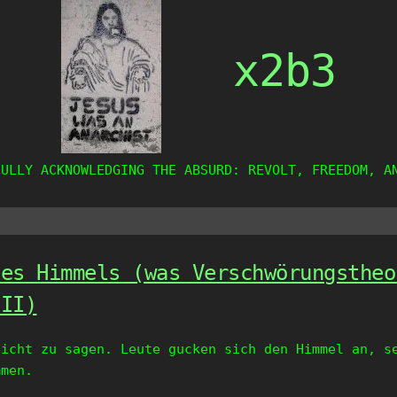
x2b3
FULLY ACKNOWLEDGING THE ABSURD: REVOLT, FREEDOM, A
des Himmels (was Verschwörungstheo
 II)
icht zu sagen. Leute gucken sich den Himmel an, s
mmen.