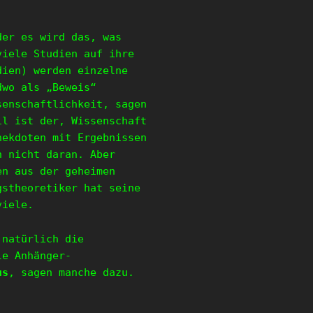
der es wird das, was
viele Studien auf ihre
dien) werden einzelne
dwo als „Beweis“
senschaftlichkeit, sagen
il ist der, Wissenschaft
nekdoten mit Ergebnissen
h nicht daran. Aber
en aus der geheimen
gstheoretiker hat seine
viele.
 natürlich die
le Anhänger-
us
, sagen manche dazu.