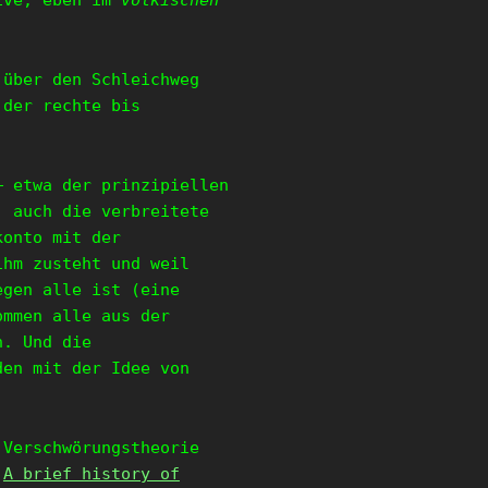
tive, eben im
völkischen
 über den Schleichweg
 der rechte bis
– etwa der prinzipiellen
, auch die verbreitete
konto mit der
ihm zusteht und weil
egen alle ist (eine
ommen alle aus der
n. Und die
den mit der Idee von
 Verschwörungstheorie
:
A brief history of