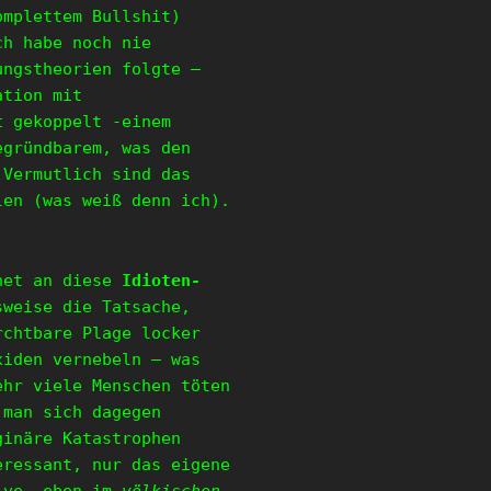
mplettem Bullshit)
ch habe noch nie
ungstheorien folgte –
ation mit
t
gekoppelt -einem
egründbarem, was den
 Vermutlich sind das
len (was weiß denn ich).
hnet an diese
Idioten-
sweise die Tatsache,
rchtbare Plage locker
xiden vernebeln – was
ehr viele Menschen töten
 man sich dagegen
ginäre Katastrophen
eressant, nur das eigene