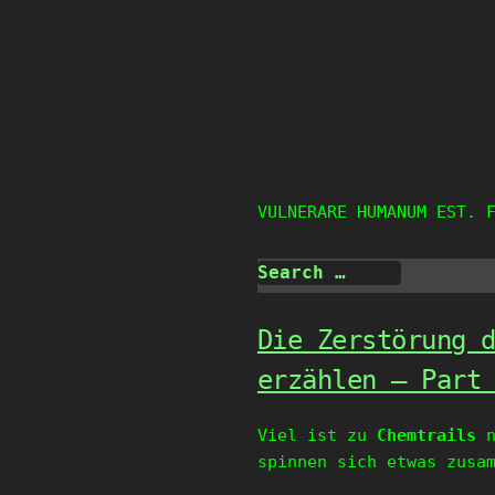
Skip
to
content
VULNERARE HUMANUM EST. 
Die Zerstörung 
erzählen – Part
Viel ist zu
Chemtrails
n
spinnen sich etwas zusa