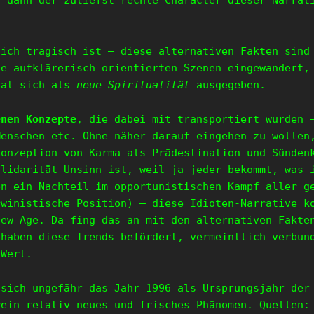
h dann der zutiefst rechte Character dieser Narra
lich tragisch ist – diese alternativen Fakten sind
e aufklärerisch orientierten Szenen eingewandert,
hat sich als
neue Spiritualität
ausgegeben.
enen Konzepte
, die dabei mit transportiert wurden 
Menschen etc. Ohne näher darauf eingehen zu wollen
Konzeption von Karma als Prädestination und Sünden
olidarität Unsinn ist, weil ja jeder bekommt, was 
en ein Nachteil im opportunistischen Kampf aller g
rwinistische Position) – diese Idioten-Narrative k
New Age. Da fing das an mit den alternativen Fakte
 haben diese Trends befördert, vermeintlich verbun
 Wert.
 sich ungefähr das Jahr 1996 als Ursprungsjahr der
rein relativ neues und frisches Phänomen. Quellen