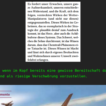
, wenn im Kopf bereits eine gewisse Bereitschaft d
end als riesige Verschwörung vorzustellen.