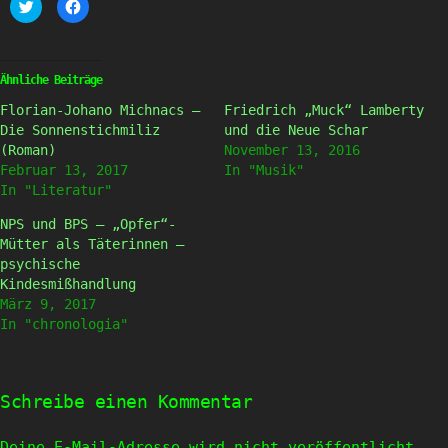
Klick,
Klick,
um
um
über
auf
Twitter
Facebook
zu
zu
teilen
teilen
(Wird
(Wird
Ähnliche Beiträge
in
in
neuem
neuem
Florian-Johano Michnacs –
Friedrich „Muck“ Lamberty
Fenster
Fenster
geöffnet)
geöffnet)
Die Sonnenstichmiliz
und die Neue Schar
(Roman)
November 13, 2016
Februar 13, 2017
In "Musik"
In "Literatur"
NPS und BPS – „Opfer“-
Mütter als Täterinnen –
psychische
Kindesmißhandlung
März 9, 2017
In "chronologia"
Schreibe einen Kommentar
Deine E-Mail-Adresse wird nicht veröffentlicht.