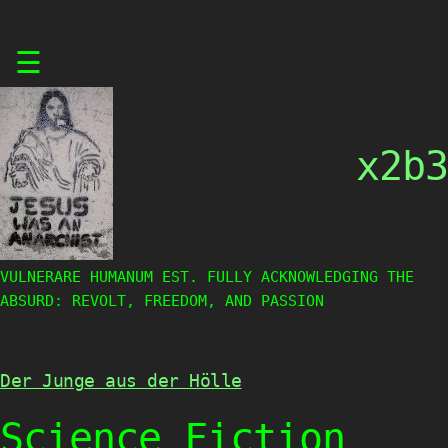
Skip
☰
to
content
x2b3
VULNERARE HUMANUM EST. FULLY ACKNOWLEDGING THE
ABSURD: REVOLT, FREEDOM, AND PASSION
Der Junge aus der Hölle
Science Fiction