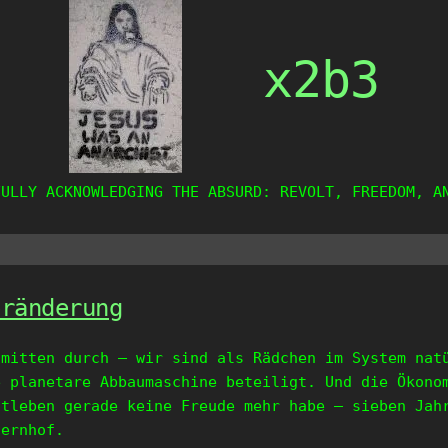
x2b3
FULLY ACKNOWLEDGING THE ABSURD: REVOLT, FREEDOM, A
eränderung
 mitten durch – wir sind als Rädchen im System nat
e planetare Abbaumaschine beteiligt. Und die Ökono
dtleben gerade keine Freude mehr habe – sieben Jah
uernhof.