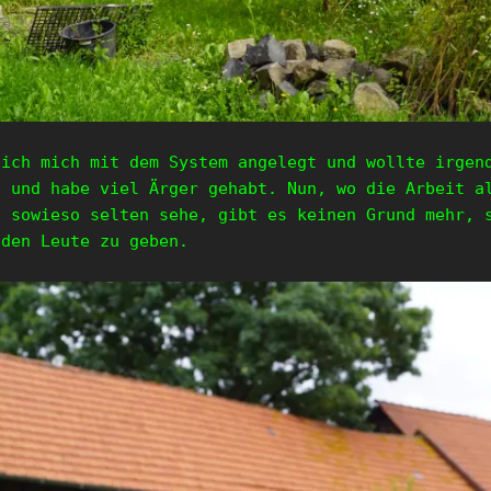
 ich mich mit dem System angelegt und wollte irgen
n und habe viel Ärger gehabt. Nun, wo die Arbeit a
n sowieso selten sehe, gibt es keinen Grund mehr, 
nden Leute zu geben.