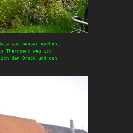
dwie was besser machen,
ls Therapeut weg ist,
sich den Dreck und den