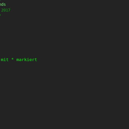
nds
 2017
"
d mit
*
markiert