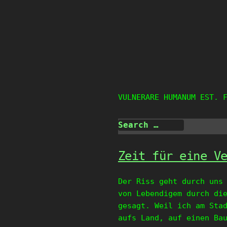
Skip
to
content
VULNERARE HUMANUM EST. 
Zeit für eine V
Der Riss geht durch uns
von Lebendigem durch di
gesagt. Weil ich am Sta
aufs Land, auf einen Ba