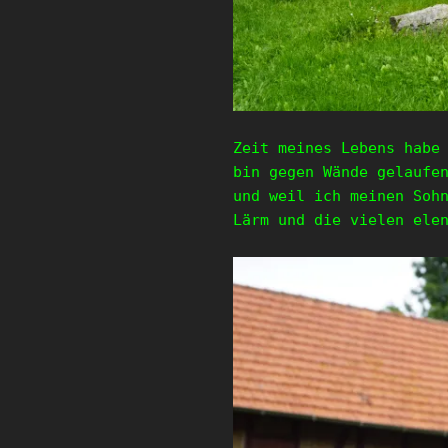
Zeit meines Lebens habe
bin gegen Wände gelaufe
und weil ich meinen Soh
Lärm und die vielen ele