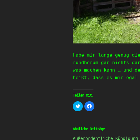
Habe mir lange genug di
rundherum gar nichts da
was machen kann … und d
heißt, dass es mir egal
Teilen mit:
Klick,
Klick,
um
um
über
auf
Twitter
Facebook
zu
zu
teilen
teilen
(Wird
(Wird
Ähnliche Beiträge
in
in
neuem
neuem
Außerordentliche Kündigung
Fenster
Fenster