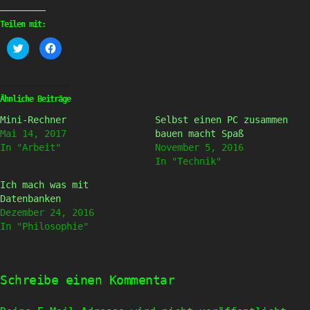
Teilen mit:
Klick,
Klick,
um
um
über
auf
Twitter
Facebook
zu
zu
teilen
teilen
(Wird
(Wird
Ähnliche Beiträge
in
in
neuem
neuem
Mini-Rechner
Selbst einen PC zusammen
Fenster
Fenster
geöffnet)
geöffnet)
Mai 14, 2017
bauen macht Spaß
In "Arbeit"
November 5, 2016
In "Technik"
Ich mach was mit
Datenbanken
Dezember 24, 2016
In "Philosophie"
Schreibe einen Kommentar