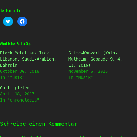
Teilen mit:
Klick,
Klick,
um
um
über
auf
Twitter
Facebook
zu
zu
teilen
teilen
(Wird
(Wird
Ähnliche Beiträge
in
in
neuem
neuem
Black Metal aus Irak,
Slime-Konzert (Köln-
Fenster
Fenster
geöffnet)
geöffnet)
Libanon, Saudi-Arabien,
Mülheim, Gebäude 9, 4.
Bahrain
11. 2016)
Oktober 30, 2016
November 6, 2016
In "Musik"
In "Musik"
Gott spielen
April 18, 2017
In "chronologia"
Schreibe einen Kommentar