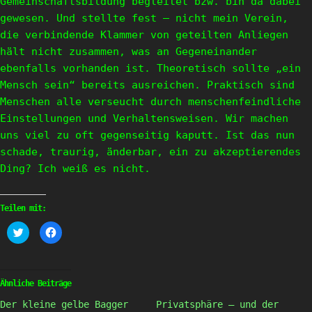
Gemeinschaftsbildung begleitet bzw. bin da dabei
gewesen. Und stellte fest – nicht mein Verein,
die verbindende Klammer von geteilten Anliegen
hält nicht zusammen, was an Gegeneinander
ebenfalls vorhanden ist. Theoretisch sollte „ein
Mensch sein“ bereits ausreichen. Praktisch sind
Menschen alle verseucht durch menschenfeindliche
Einstellungen und Verhaltensweisen. Wir machen
uns viel zu oft gegenseitig kaputt. Ist das nun
schade, traurig, änderbar, ein zu akzeptierendes
Ding? Ich weiß es nicht.
Teilen mit:
Klick,
Klick,
um
um
über
auf
Twitter
Facebook
zu
zu
teilen
teilen
(Wird
(Wird
Ähnliche Beiträge
in
in
neuem
neuem
Der kleine gelbe Bagger
Privatsphäre – und der
Fenster
Fenster