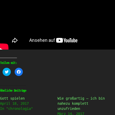
Teilen mit:
Klick,
Klick,
um
um
über
auf
Twitter
Facebook
zu
zu
teilen
teilen
(Wird
(Wird
Ähnliche Beiträge
in
in
neuem
neuem
Gott spielen
Wie großartig – ich bin
Fenster
Fenster
geöffnet)
geöffnet)
April 18, 2017
nahezu komplett
In "chronologia"
unzufrieden
März 14, 2017