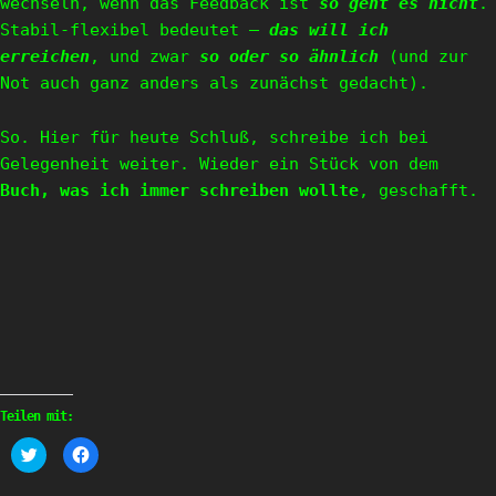
wechseln, wenn das Feedback ist
so geht es nicht
.
Stabil-flexibel bedeutet –
das will ich
erreichen
, und zwar
so oder so ähnlich
(und zur
Not auch ganz anders als zunächst gedacht).
So. Hier für heute Schluß, schreibe ich bei
Gelegenheit weiter. Wieder ein Stück von dem
Buch, was ich immer schreiben wollte
, geschafft.
Teilen mit:
Klick,
Klick,
um
um
über
auf
Twitter
Facebook