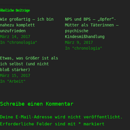
zu
zu
teilen
teilen
(Wird
(Wird
Ähnliche Beiträge
in
in
neuem
neuem
Wie großartig – ich bin
NPS und BPS – „Opfer“-
Fenster
Fenster
geöffnet)
geöffnet)
nahezu komplett
Mütter als Täterinnen –
unzufrieden
psychische
März 14, 2017
Kindesmißhandlung
In "chronologia"
März 9, 2017
In "chronologia"
Etwas, was Größer ist als
ich selbst (und nicht
bloß stärker)
März 15, 2017
In "Arbeit"
Schreibe einen Kommentar
Deine E-Mail-Adresse wird nicht veröffentlicht.
Erforderliche Felder sind mit
*
markiert