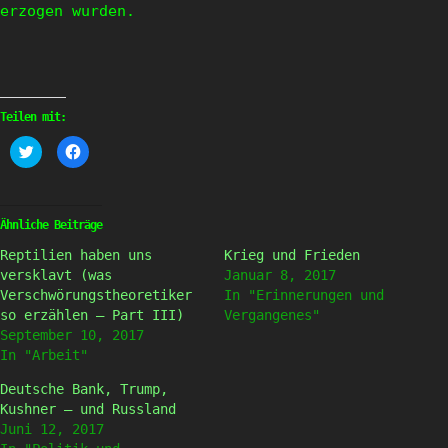
erzogen wurden.
Teilen mit:
Klick,
Klick,
um
um
über
auf
Twitter
Facebook
zu
zu
teilen
teilen
(Wird
(Wird
Ähnliche Beiträge
in
in
neuem
neuem
Reptilien haben uns
Krieg und Frieden
Fenster
Fenster
geöffnet)
geöffnet)
versklavt (was
Januar 8, 2017
Verschwörungstheoretiker
In "Erinnerungen und
so erzählen – Part III)
Vergangenes"
September 10, 2017
In "Arbeit"
Deutsche Bank, Trump,
Kushner – und Russland
Juni 12, 2017