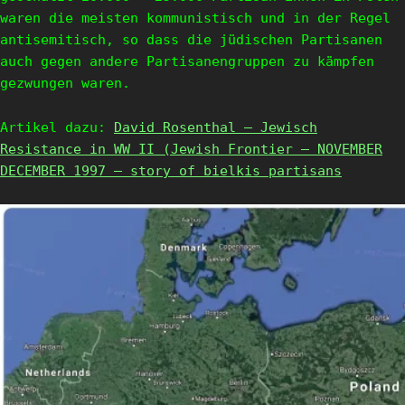
waren die meisten kommunistisch und in der Regel
antisemitisch, so dass die jüdischen Partisanen
auch gegen andere Partisanengruppen zu kämpfen
gezwungen waren.
Artikel dazu:
David Rosenthal – Jewisch
Resistance in WW II (Jewish Frontier – NOVEMBER
DECEMBER 1997 – story of bielkis partisans