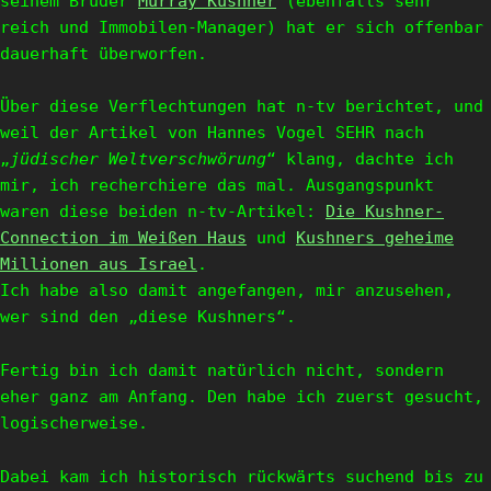
seinem Bruder
Murray Kushner
(ebenfalls sehr
reich und Immobilen-Manager) hat er sich offenbar
dauerhaft überworfen.
Über diese Verflechtungen hat n-tv berichtet, und
weil der Artikel von Hannes Vogel SEHR nach
„
jüdischer Weltverschwörung
“ klang, dachte ich
mir, ich recherchiere das mal.
Ausgangspunkt
waren diese beiden n-tv-Artikel:
Die Kushner-
Connection im Weißen Haus
und
Kushners geheime
Millionen aus Israel
.
Ich habe also damit angefangen, mir anzusehen,
wer sind den „diese Kushners“.
Fertig bin ich damit natürlich nicht, sondern
eher ganz am Anfang. Den habe ich zuerst gesucht,
logischerweise.
Dabei kam ich historisch rückwärts suchend bis zu