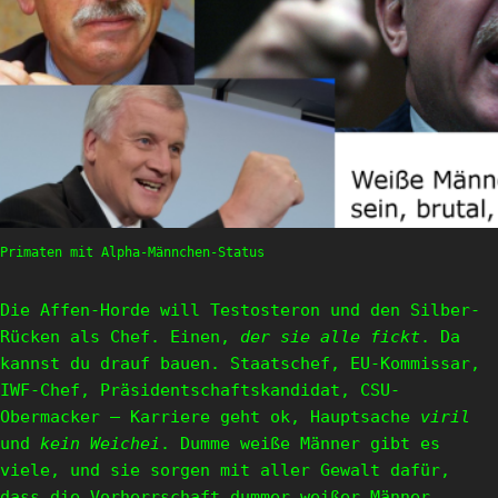
Primaten mit Alpha-Männchen-Status
Die Affen-Horde will Testosteron und den Silber-
Rücken als Chef. Einen,
der sie alle fickt
. Da
kannst du drauf bauen. Staatschef, EU-Kommissar,
IWF-Chef, Präsidentschaftskandidat, CSU-
Obermacker – Karriere geht ok, Hauptsache
viril
und
kein Weichei
. Dumme weiße Männer gibt es
viele, und sie sorgen mit aller Gewalt dafür,
dass die Vorherrschaft dummer weißer Männer