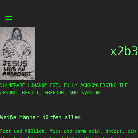
Skip
☰
to
content
x2b3
VULNERARE HUMANUM EST. FULLY ACKNOWLEDGING THE
ABSURD: REVOLT, FREEDOM, AND PASSION
Weiße Männer dürfen alles
Fett und häßlich, fies und dumm sein, dreist, ein