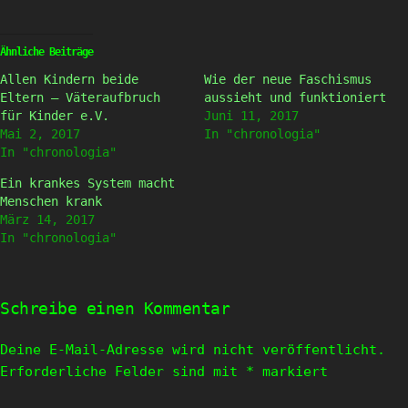
über
auf
Twitter
Facebook
zu
zu
teilen
teilen
(Wird
(Wird
Ähnliche Beiträge
in
in
neuem
neuem
Allen Kindern beide
Wie der neue Faschismus
Fenster
Fenster
geöffnet)
geöffnet)
Eltern – Väteraufbruch
aussieht und funktioniert
für Kinder e.V.
Juni 11, 2017
Mai 2, 2017
In "chronologia"
In "chronologia"
Ein krankes System macht
Menschen krank
März 14, 2017
In "chronologia"
Schreibe einen Kommentar
Deine E-Mail-Adresse wird nicht veröffentlicht.
Erforderliche Felder sind mit
*
markiert