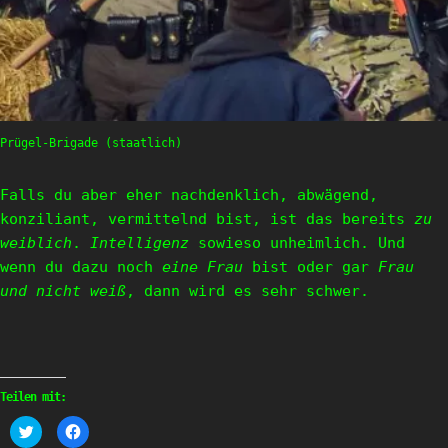
Prügel-Brigade (staatlich)
Falls du aber eher nachdenklich, abwägend,
konziliant, vermittelnd bist, ist das bereits
zu
weiblich
.
Intelligenz
sowieso unheimlich. Und
wenn du dazu noch
eine Frau
bist oder gar
Frau
und nicht weiß
, dann wird es sehr schwer.
Teilen mit:
Klick,
Klick,
um
um