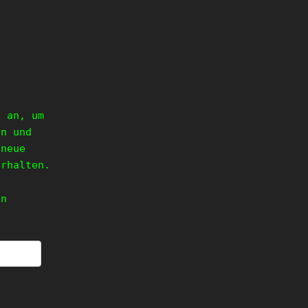
e an, um
en und
 neue
erhalten.
en