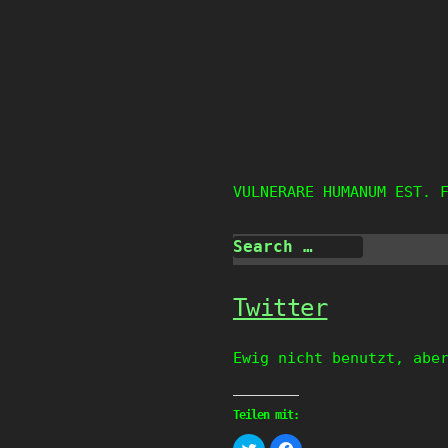
Skip
to
content
VULNERARE HUMANUM EST. 
Twitter
Ewig nicht benutzt, abe
Teilen mit:
Klick,
Klick,