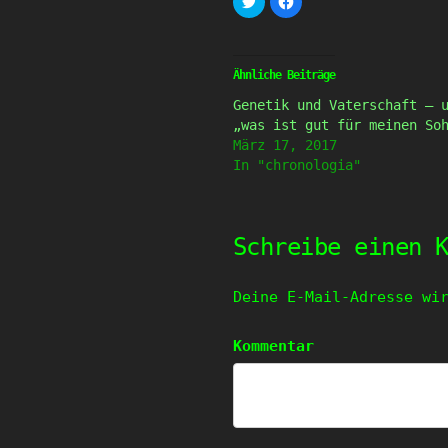
um
um
über
auf
Twitter
Facebook
zu
zu
teilen
teilen
(Wird
(Wird
Ähnliche Beiträge
in
in
neuem
neuem
Genetik und Vaterschaft – 
Fenster
Fenster
geöffnet)
geöffnet)
„was ist gut für meinen So
März 17, 2017
In "chronologia"
Schreibe einen 
Deine E-Mail-Adresse wi
Kommentar