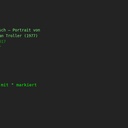
sch – Portrait von
an Troller (1977)
017
"
d mit
*
markiert