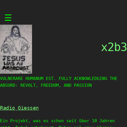
Skip
☰
to
content
x2b3
VULNERARE HUMANUM EST. FULLY ACKNOWLEDGING THE
ABSURD: REVOLT, FREEDOM, AND PASSION
Radio Giessen
Ein Projekt, was es schon seit über 10 Jahren