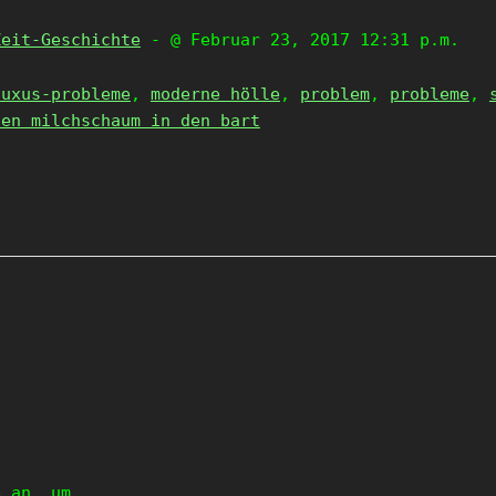
Zeit-Geschichte
- @ Februar 23, 2017 12:31 p.m.
luxus-probleme
,
moderne hölle
,
problem
,
probleme
,
den milchschaum in den bart
e an, um