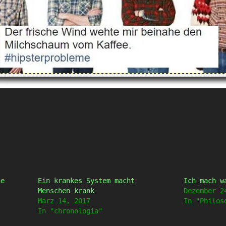
ne
Ein krankes System macht
Ich mach w
Menschen krank
Dezember 2
März 14, 2017
In "Philos
In "chronologia"