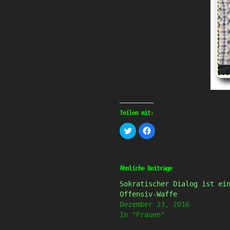
Teilen mit:
Klick,
Klick,
um
um
über
auf
Twitter
Facebook
zu
zu
teilen
teilen
(Wird
(Wird
Ähnliche Beiträge
in
in
neuem
neuem
Sokratischer Dialog ist ei
Fenster
Fenster
geöffnet)
geöffnet)
Offensiv-Waffe
Dezember 23, 2016
In "Frauen"