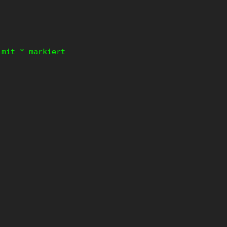
d mit
*
markiert