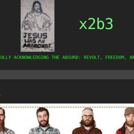
x2b3
FULLY ACKNOWLEDGING THE ABSURD: REVOLT, FREEDOM, A
e