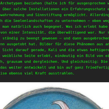
 Archetypen beziehen (halte ich für ausgesprochen 
h über solche Installationen ein Erfahrungsschatz 
twahrnehmung und Sinnstiftung ermöglicht. Allerdin
ch die Seelenlandschaften zu unternehmen – eben we
n man natürlich auch begegnet. Was ich erlebt habe
 von einer Intensität, die überwältigend war. Nur 
t ständig zu beengt gewesen – und dann ausgebroche
ann ausgetobt hat. Bilder für diese Phänomen aus a
e Sicht darauf gerade, Kali und die etwas heftiger
e weibliche Seite erlebt, eindeutig ein Bild von e
ch, grausam und dergleichen. Und gleichzeitig: Die
 das weiter entwickelt und bin auf ganz friedferti
eise ebenso viel Kraft ausstrahlen.