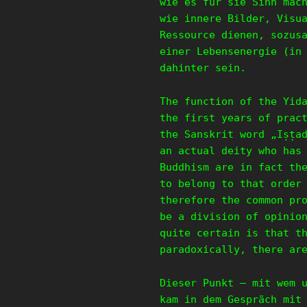
wie es für sie Sinn mac
wie innere Bilder, Visu
Ressource dienen, sozus
einer Lebensenergie (in
dahinter sein.
The function of the Yid
the first years of prac
the Sanskrit word „Iṣṭa
an actual deity who has
Buddhism are in fact th
to belong to that order
therefore the common pr
be a division of opinio
quite certain is that t
paradoxically, there ar
Dieser Punkt – mit wem 
kam in dem Gespräch mit