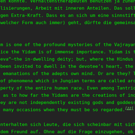
hen könnte. Verhaltenstherapeuten benutzen ja zune
alisierungen, Arbeit mit inneren Anteilen. Das sol
agen Extra-Kraft. Dass es an sich um eine sinnstif
 welcher Form auch immer) geht, dürfte die gemeins
am is one of the profound mysteries of the Vajraya
tice the Yidam is of immense importance. Yidam is 
deva“—the in-dwelling deity; but, where the Hindus
 been invited to dwell in the devotee’s heart, the
e emanations of the adepts own mind. Or are they? 
 of phenomena which in Jungian terms are called ar
operty of the entire human race. Even among Tantri
n as to how far the Yidams are the creations of in
hey are not independently existing gods and goddes
[22]
e many occasions when they must be so regarded.
unterhalten sich Leute, die sich scheinbar mit sic
 dem Freund auf. Ohne auf die Frage einzugehen, ob