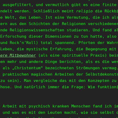
g ausgefiltert, und vermutlich gibt es eine finite
andelt werden. Schließlich meint
religio
die Rückbi
ie Welt, das Leben. Ist eine Vermutung, die ich al
Kern aus den Schichten der Religionen verschiedene
ende Religionswissenschaften studieren. Und fand a
 Erforschung dieser Dimensionen zu tun hatte, also
 und Rock’n’Roll) total spannend. Pforten der Wahr
 Leben, die mystische Erfahrung, die Begegnung mit
nere Mitbewohner
(als eine spirituelle Praxis) beis
len mehr und andere Dinge berichten, als es die we
g als „Christentum“ bezeichneten Strömungen vermag
 praktischen magischen Arbeiten der Selbstdekonst
 zu sein). Man vergleiche das mit den Konzepten zu
chose. Und natürlich immer die Frage: Wie funktion
r Arbeit mit psychisch kranken Menschen fand ich i
t und was es mit den Leuten macht, wie sie selbst 