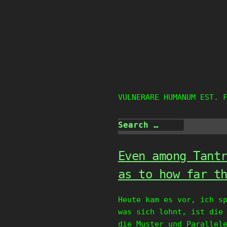
Skip
to
content
VULNERARE HUMANUM EST. 
Even among Tant
as to how far t
Heute kam es vor, ich s
was sich lohnt, ist die
die Muster und Parallel