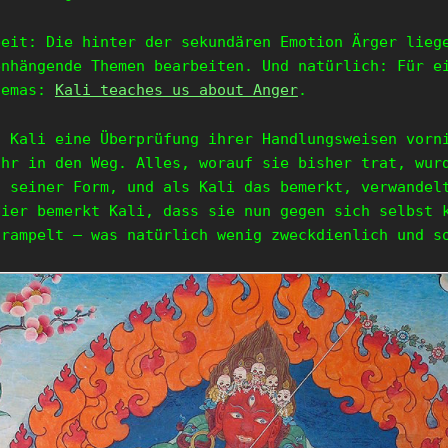
beit: Die hinter der sekundären Emotion Ärger lieg
enhängende Themen bearbeiten. Und natürlich: Für e
hemas:
Kali teaches us about Anger
.
s Kali eine Überprüfung ihrer Handlungsweisen vor
hr in den Weg. Alles, worauf sie bisher trat, wur
n seiner Form, und als Kali das bemerkt, verwandel
Hier bemerkt Kali, dass sie nun gegen sich selbst 
trampelt – was natürlich wenig zweckdienlich und s