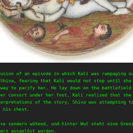
lusion of an episode in which Kali was rampaging o
 Shiva, fearing that Kali would not stop until she
 way to pacify her. He lay down on the battlefield
her consort under her foot, Kali realized that she
terpretations of the story, Shiva was attempting t
n his chest.
öse sondern wütend, und hinter Wut steht eine Gren
merz ausgelöst wurden.