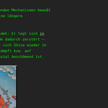
enden Mechanismen bewußt
ine längere
nimmt: Er legt sich
in
de dadurch zerstört –
t sich Shiva wieder in
kämpft bzw. auf
ozial beschämend ist.