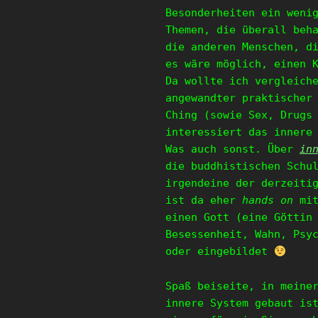
Besonderheiten ein weni
Themen, die überall beh
die anderen Menschen, d
es wäre möglich, einen 
Da wollte ich vergleich
angewandter praktischer
Ching (sowie Sex, Drugs
interessiert das innere
Was auch sonst. Über
in
die buddhistischen Schu
irgendeine der derzeiti
ist da eher
hands on
mit
einen Gott (eine Göttin
Besessenheit, Wahn, Psy
oder eingebildet
Spaß beiseite, in meine
innere System gebaut is