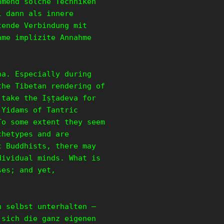
hmend solche Techniken
l dann als innere
tende Verbindung mit
ame implizite Annahme
na. Especially during
the Tibetan rendering of
 take the Iṣṭadeva for
 Yidams of Tantric
To some extent they seem
chetypes and are
c Buddhists, there may
dividual minds. What is
ses; and yet,
h selbst unterhalten –
 sich die ganz eigenen