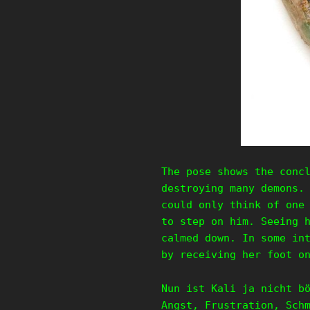
The pose shows the conc
destroying many demons.
could only think of one
to step on him. Seeing 
calmed down. In some in
by receiving her foot o
Nun ist Kali ja nicht b
Angst, Frustration, Sch