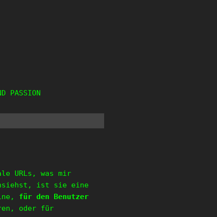
ND PASSION
ale URLs, was mir
nsiehst, ist sie eine
eine,
für den Benutzer
ren, oder für