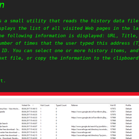
n
s a small utility that reads the history data file
splays the list of all visited Web pages in the la
he following information is displayed: URL, Title,
umber of times that the user typed this address (T
 ID. You can select one or more history items, and
ext file, or copy the information to the clipboard
rt.