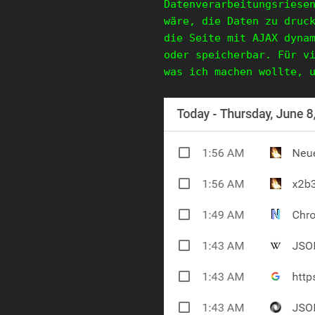
Datenverarbeitungsriese
wäre, die Daten zu druc
die Seite mit AJAX dyna
oder speicherbar. Für v
was ich machen wollte, 