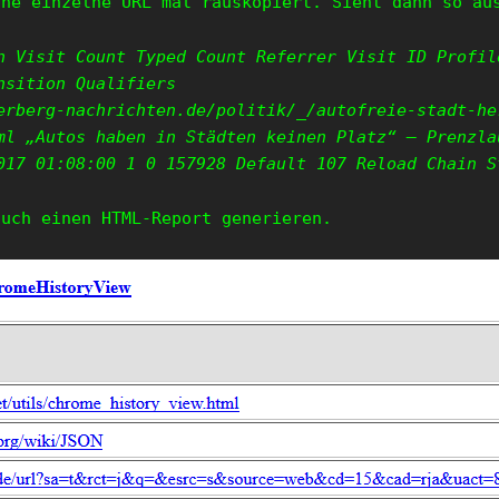
ine einzelne URL mal rauskopiert. Sieht dann so au
n Visit Count Typed Count Referrer Visit ID Profil
nsition Qualifiers
erberg-nachrichten.de/politik/_/autofreie-stadt-he
ml „Autos haben in Städten keinen Platz“ – Prenzla
017 01:08:00 1 0 157928 Default 107 Reload Chain S
auch einen HTML-Report generieren.