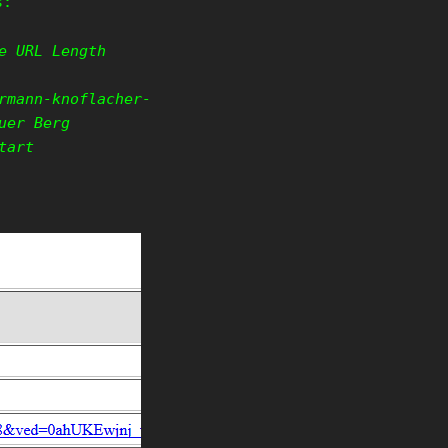
s:
e URL Length
rmann-knoflacher-
uer Berg
tart