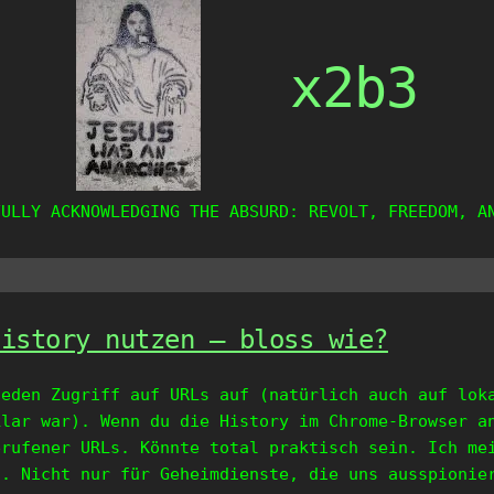
x2b3
FULLY ACKNOWLEDGING THE ABSURD: REVOLT, FREEDOM, A
History nutzen – bloss wie?
jeden Zugriff auf URLs auf (natürlich auch auf lok
klar war). Wenn du die History im Chrome-Browser a
erufener URLs. Könnte total praktisch sein. Ich m
. Nicht nur für Geheimdienste, die uns ausspionie