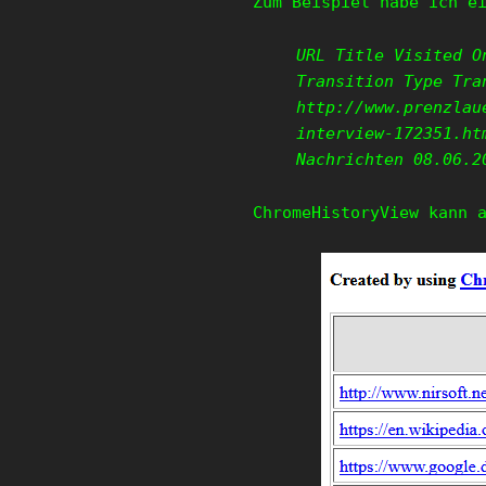
Zum Beispiel habe ich e
URL Title Visited O
Transition Type Tra
http://www.prenzlau
interview-172351.ht
Nachrichten 08.06.2
ChromeHistoryView kann 