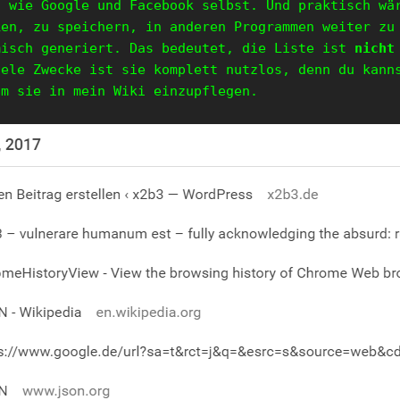
n wie Google und Facebook selbst. Und praktisch wä
ken, zu speichern, in anderen Programmen weiter zu
misch generiert. Das bedeutet, die Liste ist
nicht
iele Zwecke ist sie komplett nutzlos, denn du kan
um sie in mein Wiki einzupflegen.