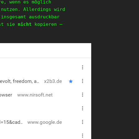
re, wenn es möglich
 nutzen. Allerdings wird
insgesamt ausdruckbar
nst sie
nicht
kopieren –