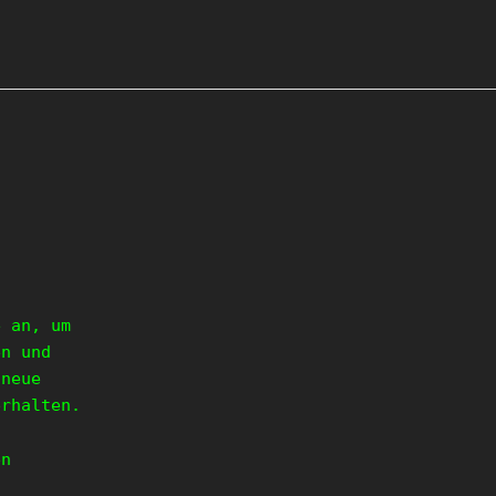
e an, um
en und
 neue
erhalten.
en