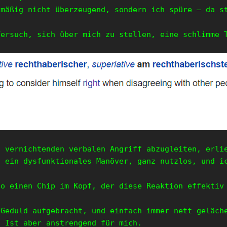
smäßig nicht überzeugend, sondern ich spüre – da s
Versuch, sich über mich zu stellen, eine schlimme 
n vernichtenden verbalen Angriff abzugleiten, erli
l ein dysfunktionales Manöver, ganz nutzlos, und i
so einen Chip im Kopf, der diese Reaktion effektiv
 Geduld aufgebracht, und einfach immer nett geläch
. Ist aber anstrengend für mich.