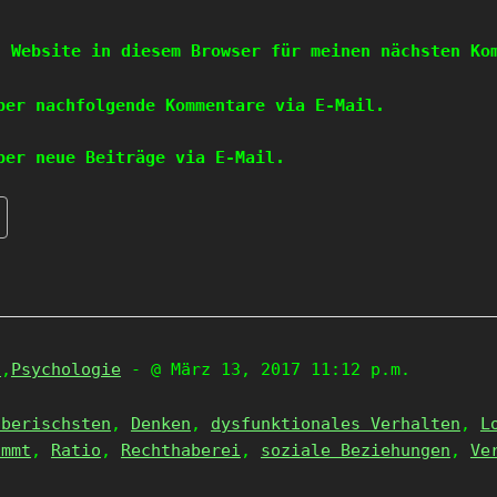
d Website in diesem Browser für meinen nächsten Ko
ber nachfolgende Kommentare via E-Mail.
ber neue Beiträge via E-Mail.
a
,
Psychologie
- @ März 13, 2017 11:12 p.m.
aberischsten
,
Denken
,
dysfunktionales Verhalten
,
L
immt
,
Ratio
,
Rechthaberei
,
soziale Beziehungen
,
Ve