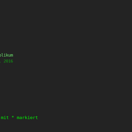
blikum
, 2016
d mit
*
markiert