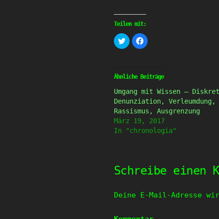
Teilen mit:
Klick,
Klick,
um
um
über
auf
Twitter
Facebook
zu
zu
teilen
teilen
(Wird
(Wird
Ähnliche Beiträge
in
in
neuem
neuem
Umgang mit Wissen – Diskre
Fenster
Fenster
geöffnet)
geöffnet)
Denunziation, Verleumdung,
Rassismus, Ausgrenzung
März 19, 2017
In "chronologia"
Schreibe einen 
Deine E-Mail-Adresse wi