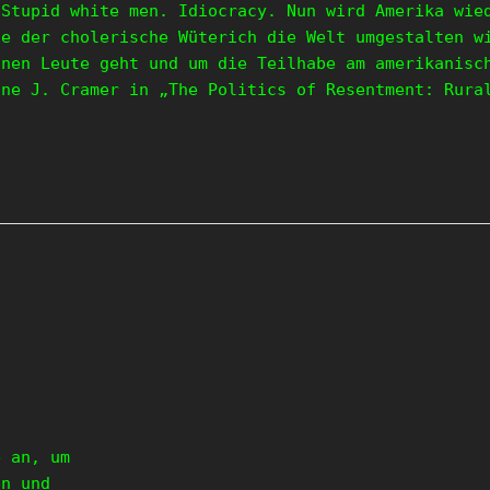
 Stupid white men. Idiocracy. Nun wird Amerika wie
ie der cholerische Wüterich die Welt umgestalten w
inen Leute geht und um die Teilhabe am amerikanisc
ine J. Cramer in „The Politics of Resentment: Rura
e an, um
en und