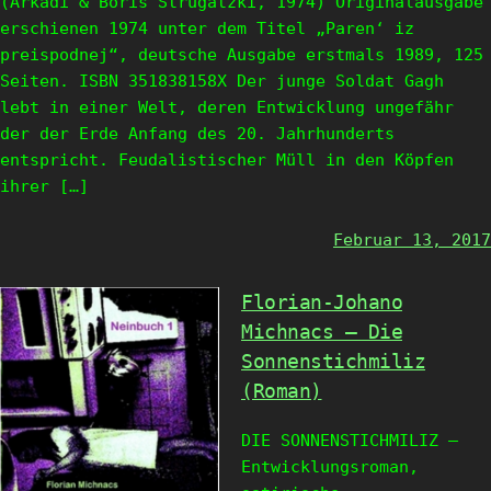
(Arkadi & Boris Strugatzki, 1974) Originalausgabe
erschienen 1974 unter dem Titel „Paren‘ iz
preispodnej“, deutsche Ausgabe erstmals 1989, 125
Seiten. ISBN 351838158X Der junge Soldat Gagh
lebt in einer Welt, deren Entwicklung ungefähr
der der Erde Anfang des 20. Jahrhunderts
entspricht. Feudalistischer Müll in den Köpfen
ihrer […]
Februar 13, 2017
Florian-Johano
Michnacs – Die
Sonnenstichmiliz
(Roman)
DIE SONNENSTICHMILIZ –
Entwicklungsroman,