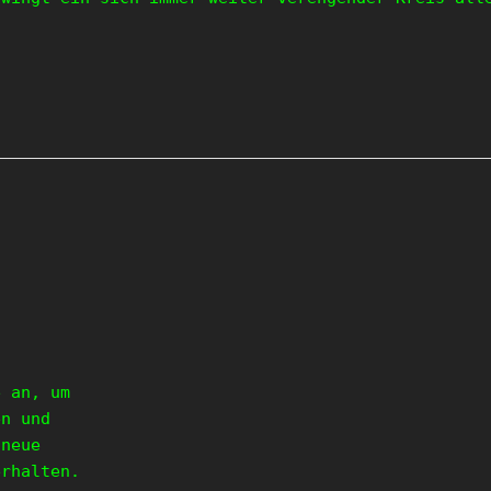
e an, um
en und
 neue
erhalten.