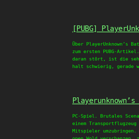
[PUBG] PlayerUn
Über PlayerUnknown’s Ba
zum ersten PUBG-Artikel
daran stört, ist die se
halt schwierig, gerade 
Playerunknown’s
PC-Spiel. Brutales Scen
einem Transportflugzeug
Mitspieler umzubringen.
open Wold verschanzen, 