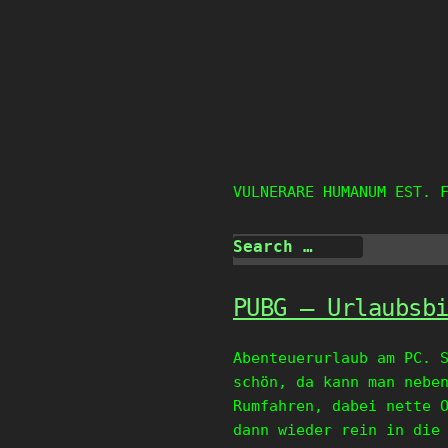
Skip
to
content
VULNERARE HUMANUM EST. 
PUBG – Urlaubsb
Abenteuerurlaub am PC. 
schön, da kann man nebe
Rumfahren, dabei nette 
dann wieder rein in die