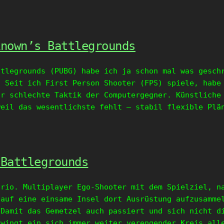
known’s Battlegrounds
ttlegrounds (PUBG) habe ich ja schon mal was gesch
. Seit ich First Person Shooter (FPS) spiele, habe
hr schlechte Taktik der Computergegner. Künstliche
weil das wesentlichste fehlt – stabil flexible Plä
 Battlegrounds
ario. Multiplayer Ego-Shooter mit dem Spielziel, n
 auf eine einsame Insel dort Ausrüstung aufzusamme
 Damit das Gemetzel auch passiert und sich nicht d
zwingt ein sich immer weiter verengender Kreis all