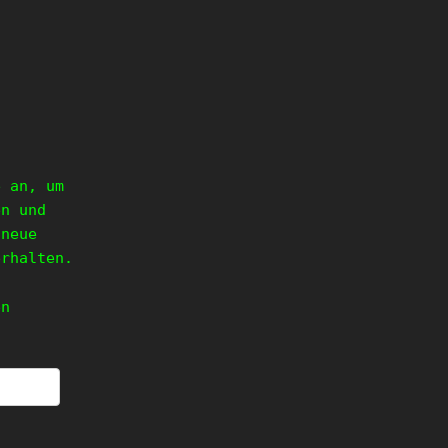
e an, um
en und
 neue
erhalten.
en