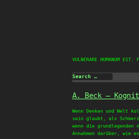
Skip
to
content
VULNERARE HUMANUM EST. 
A. Beck – Kogni
Wenn Denken und Welt ko
sein glaubt, als Schmer
wenn die grundlegenden 
Annahmen darüber, wie e