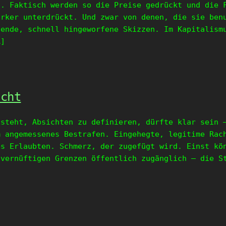
z. Faktisch werden so die Preise gedrückt und die 
ärker unterdrückt. Und zwar von denen, die sie ben
hende, schnell hingeworfene Skizzen. Im Kapitalism
…]
acht
 steht, Absichten zu definieren, dürfte klar sein 
m angemessenes Bestrafen. Eingehegte, legitime Rac
es Erlaubten. Schmerz, der zugefügt wird. Einst kö
 vernüftigen Grenzen öffentlich zugänglich – die S