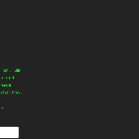
e an, um
en und
 neue
erhalten.
en