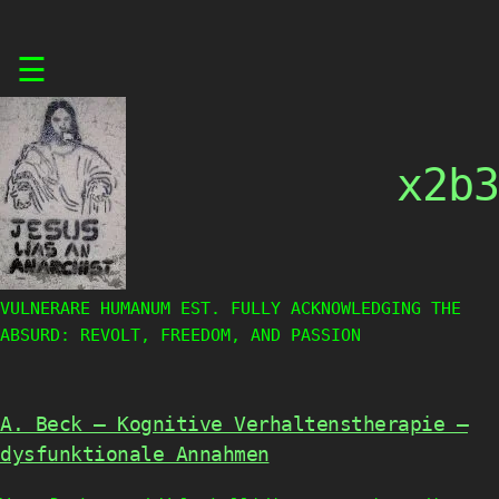
Skip
☰
to
content
x2b3
VULNERARE HUMANUM EST. FULLY ACKNOWLEDGING THE
ABSURD: REVOLT, FREEDOM, AND PASSION
A. Beck – Kognitive Verhaltenstherapie –
dysfunktionale Annahmen