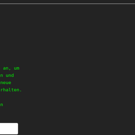
e an, um
en und
 neue
erhalten.
en