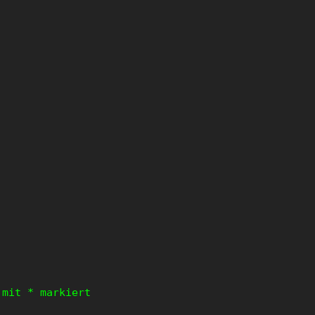
d mit
*
markiert