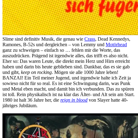
Slime sind definitiv Musik, die genau wie
Crass
, Dead Kennedys,
Ramones, B-52s und dergleichen – von Lemmy und
Motörhead
ganz zu schweigen – einfach so … fehlen mir die Worte, das
auszudrücken. Prägend ist irgendwie alles, das trifft es also nicht.
Eher so: Das waren Leute, die direkt mein Herz und Hirn erreicht
haben und darin bis heute geblieben sind. Dankbar, das es sie gab
und gibt,
keep on rocking
. Mögen sie alle 1000 Jahre leben!
BANZAI! Ein Teil meiner Jugend, und irgendwie halte ich Zeit ja
sowieso nicht für so real. Es ist eine Schwingung darin, was Punk
und Metal eben macht, und damit bin ich verbunden. Das zu spüren
ist toll. Rein physikalisch ist na klar das Älter- und Alt sein am Start.
1980 ist halt 36 Jahre her, die
reign in blood
von Slayer hatte 40-
jähriges Jubiläum.