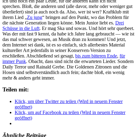
ich und noch ein paar Leute, für die anderen kann ich nicht
sprechen. Bloß, die anderen und (alle davor, mehr oder weniger gut
überliefert) sind ja auch noch da. Also, wer ist wer? Kraftklub mit
ihrem Lied „
Zu jung
“ bringen auf den Punkt, wo das Problem für
die nächste Generation liegen könne. Mein Junior liebt es.
Drei
Schüsse in die Luft
. Er mag Ska und sowas. Und hört sehr querbeet.
Was der mit fast 9 kennt, da habe ich Jahre lang gebraucht — wie ist
das mal schwer gewesen, an Musik dran zu kommen! Und jetzt,
dem Internet sei dank, ist es so einfach, sich allerbestes Material
kultureller Art jedenfalls in seiner Konserven-Version zu
erschließen. Abschließend sei gesagt,
bis zum bitteren Ende
,
für
immer Punk
. Obacht, dass sind nicht die erwarteten Lieder. Sondern
Daily Terror und Rainald Grebe. Die Goldenen Zitronen und die
Hosen sind selbstverständlich auch fein; dachte bloß, ein wenig
mehr & anders geht immer.
Teilen mit:
Klick, um über Twitter zu teilen (Wird in neuem Fenster
geöffnet)
Klick, um auf Facebook zu teilen (Wird in neuem Fenster
geöffnet)
Ähnliche Beiträge