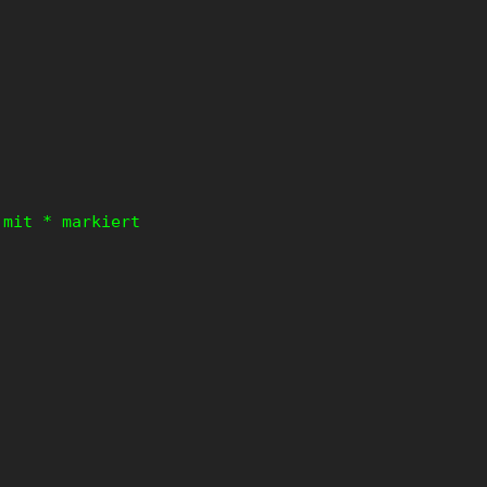
d mit
*
markiert