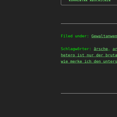
Filed under:
Gewaltanwe
Schlagwörter:
ärsche
,
a
hetero ist nur der brut
wie merke ich den unter