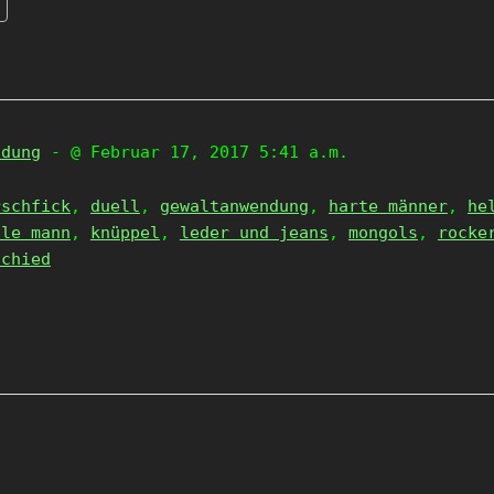
ndung
- @ Februar 17, 2017 5:41 a.m.
rschfick
,
duell
,
gewaltanwendung
,
harte männer
,
he
ale mann
,
knüppel
,
leder und jeans
,
mongols
,
rocke
schied