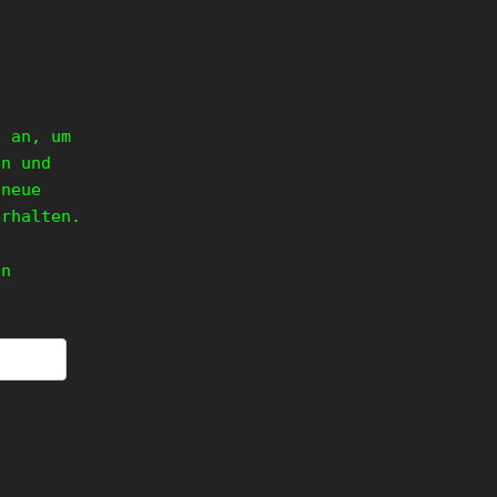
e an, um
en und
 neue
erhalten.
en