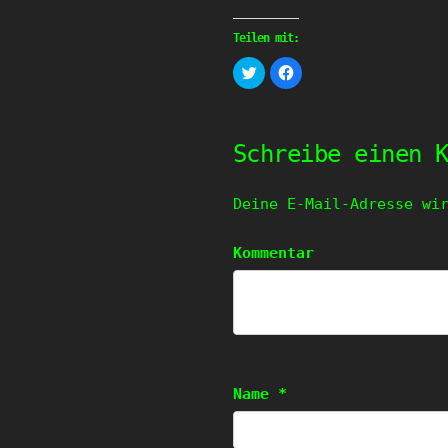
Teilen mit:
Klick,
Klick,
um
um
über
auf
Twitter
Facebook
zu
zu
teilen
teilen
(Wird
(Wird
Schreibe einen 
in
in
neuem
neuem
Fenster
Fenster
geöffnet)
geöffnet)
Deine E-Mail-Adresse wi
Kommentar
Name
*