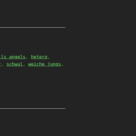
lls angels
,
hetero
,
r
,
schwul
,
weiche jungs
,