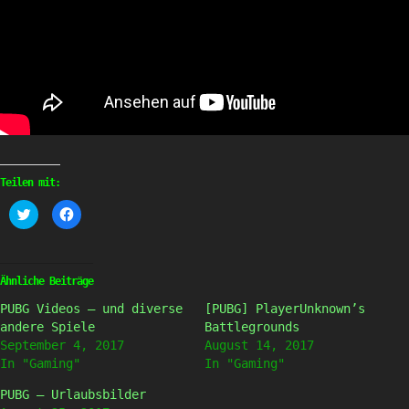
Teilen mit:
Klick,
Klick,
um
um
über
auf
Twitter
Facebook
zu
zu
teilen
teilen
(Wird
(Wird
Ähnliche Beiträge
in
in
neuem
neuem
PUBG Videos – und diverse
[PUBG] PlayerUnknown’s
Fenster
Fenster
geöffnet)
geöffnet)
andere Spiele
Battlegrounds
September 4, 2017
August 14, 2017
In "Gaming"
In "Gaming"
PUBG – Urlaubsbilder