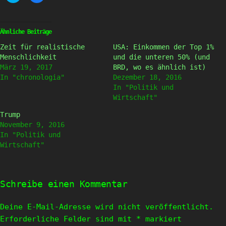
über
auf
Twitter
Facebook
zu
zu
teilen
teilen
(Wird
(Wird
Ähnliche Beiträge
in
in
neuem
neuem
Zeit für realistische
USA: Einkommen der Top 1%
Fenster
Fenster
geöffnet)
geöffnet)
Menschlichkeit
und die unteren 50% (und
März 19, 2017
BRD, wo es ähnlich ist)
In "chronologia"
Dezember 18, 2016
In "Politik und
Wirtschaft"
Trump
November 9, 2016
In "Politik und
Wirtschaft"
Schreibe einen Kommentar
Deine E-Mail-Adresse wird nicht veröffentlicht.
Erforderliche Felder sind mit
*
markiert