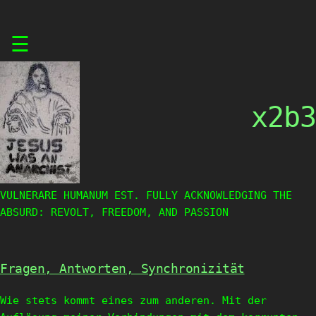
Skip
☰
to
content
x2b3
VULNERARE HUMANUM EST. FULLY ACKNOWLEDGING THE
ABSURD: REVOLT, FREEDOM, AND PASSION
Fragen, Antworten, Synchronizität
Wie stets kommt eines zum anderen. Mit der