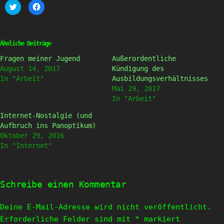
Klick,
Klick,
um
um
über
auf
Twitter
Facebook
zu
zu
teilen
teilen
(Wird
(Wird
Ähnliche Beiträge
in
in
neuem
neuem
Fragen meiner Jugend
Außerordentliche
Fenster
Fenster
geöffnet)
geöffnet)
August 14, 2017
Kündigung des
In "Arbeit"
Ausbildungsverhältnisses
Mai 29, 2017
In "Arbeit"
Internet-Nostalgie (und
Aufbruch ins Panoptikum)
Oktober 29, 2016
In "Internet"
Schreibe einen Kommentar
Deine E-Mail-Adresse wird nicht veröffentlicht.
Erforderliche Felder sind mit
*
markiert