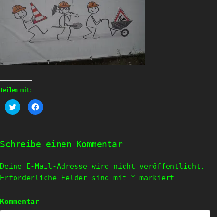
Teilen mit:
Klick,
Klick,
um
um
über
auf
Twitter
Facebook
zu
zu
teilen
teilen
(Wird
(Wird
Schreibe einen Kommentar
in
in
neuem
neuem
Fenster
Fenster
geöffnet)
geöffnet)
Deine E-Mail-Adresse wird nicht veröffentlicht.
Erforderliche Felder sind mit
*
markiert
Kommentar