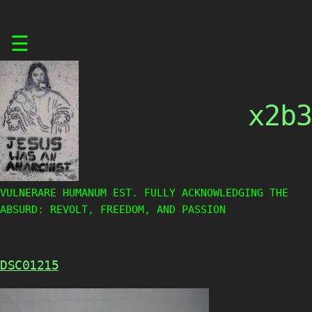
Skip
☰
to
content
x2b3
VULNERARE HUMANUM EST. FULLY ACKNOWLEDGING THE
ABSURD: REVOLT, FREEDOM, AND PASSION
DSC01215