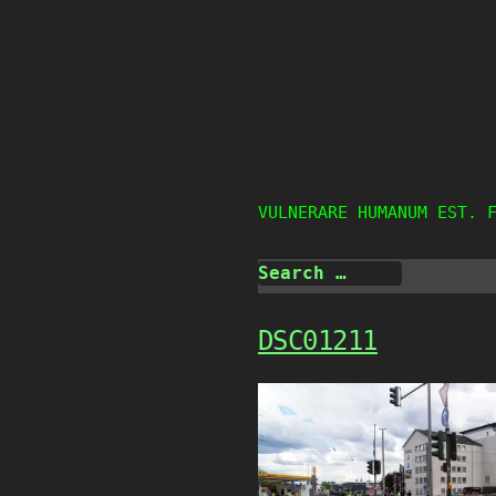
Skip
to
content
VULNERARE HUMANUM EST. 
DSC01211