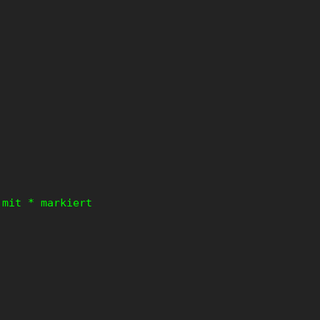
d mit
*
markiert