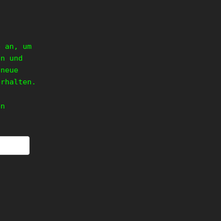
e an, um
en und
 neue
erhalten.
en