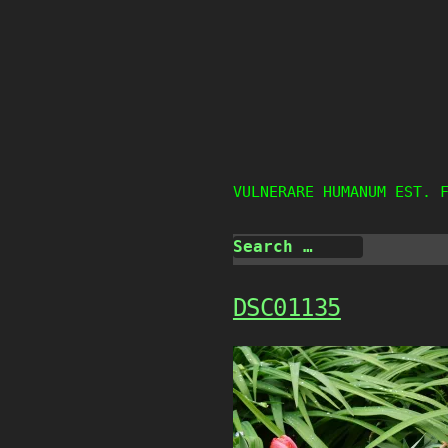
Skip
to
content
VULNERARE HUMANUM EST. 
DSC01135