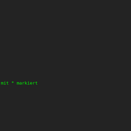
d mit
*
markiert