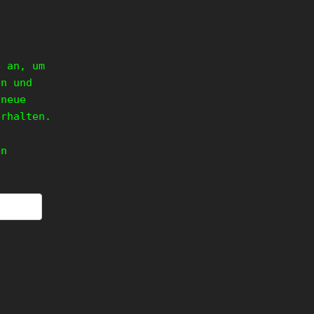
e an, um
en und
 neue
erhalten.
en