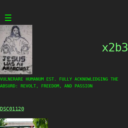
Skip
☰
to
content
x2b3
VULNERARE HUMANUM EST. FULLY ACKNOWLEDGING THE
ABSURD: REVOLT, FREEDOM, AND PASSION
DSC01120