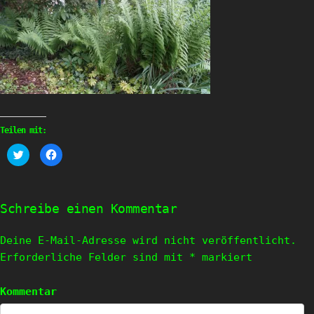
Teilen mit:
Klick,
Klick,
um
um
über
auf
Twitter
Facebook
zu
zu
teilen
teilen
(Wird
(Wird
Schreibe einen Kommentar
in
in
neuem
neuem
Fenster
Fenster
geöffnet)
geöffnet)
Deine E-Mail-Adresse wird nicht veröffentlicht.
Erforderliche Felder sind mit
*
markiert
Kommentar