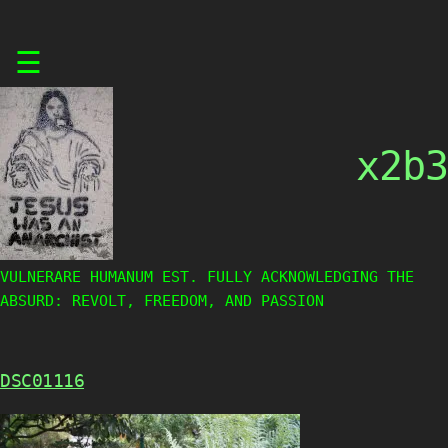
Skip
☰
to
content
x2b3
VULNERARE HUMANUM EST. FULLY ACKNOWLEDGING THE
ABSURD: REVOLT, FREEDOM, AND PASSION
DSC01116