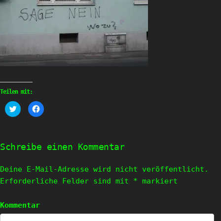
Teilen mit:
Klick,
Klick,
um
um
über
auf
Twitter
Facebook
zu
zu
teilen
teilen
(Wird
(Wird
Schreibe einen Kommentar
in
in
neuem
neuem
Fenster
Fenster
geöffnet)
geöffnet)
Deine E-Mail-Adresse wird nicht veröffentlicht.
Erforderliche Felder sind mit
*
markiert
Kommentar