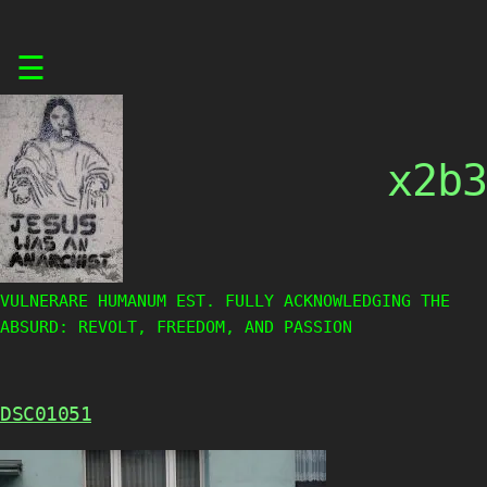
Skip
☰
to
content
x2b3
VULNERARE HUMANUM EST. FULLY ACKNOWLEDGING THE
ABSURD: REVOLT, FREEDOM, AND PASSION
DSC01051