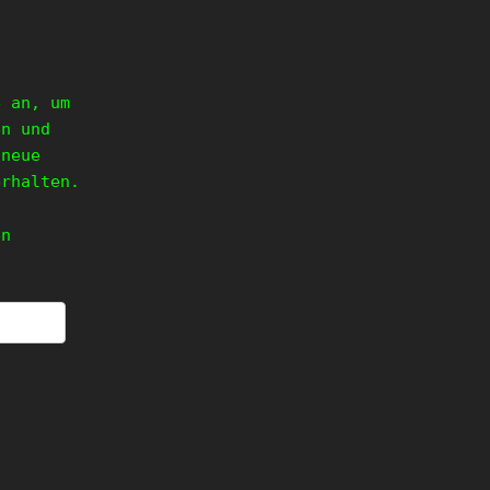
e an, um
en und
 neue
erhalten.
en