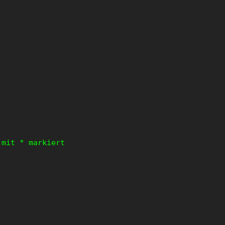
d mit
*
markiert