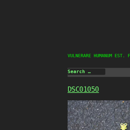
Skip
to
content
VULNERARE HUMANUM EST. 
DSC01050